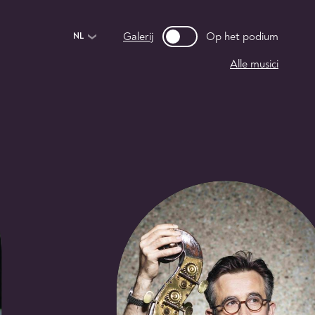
Galerij
Op het podium
NL
Alle musici