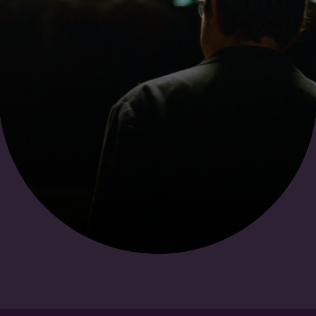
Alex Elia
Eerste trompet
Lees meer