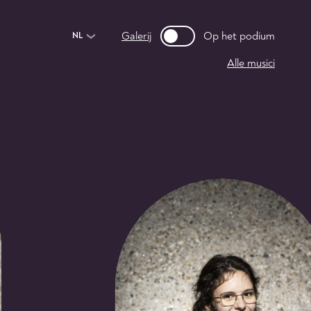
Galerij
Op het podium
NL
Alle musici