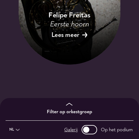
Felipe Freitas
Eerste hoorn
Lees meer
Filter op orkestgroep
Galerij
Op het podium
NL
1e violisten
2e violisten
altviolisten
13
9
11