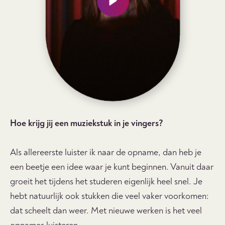
Jan Navarro
Altviool
Lees meer
Hoe krijg jij een muziekstuk in je vingers?
Als allereerste luister ik naar de opname, dan heb je
een beetje een idee waar je kunt beginnen. Vanuit daar
groeit het tijdens het studeren eigenlijk heel snel. Je
Filter op orkestgroep
hebt natuurlijk ook stukken die veel vaker voorkomen:
dat scheelt dan weer. Met nieuwe werken is het veel
Galerij
Op het podium
NL
1e violisten
2e violisten
altviolisten
13
9
11