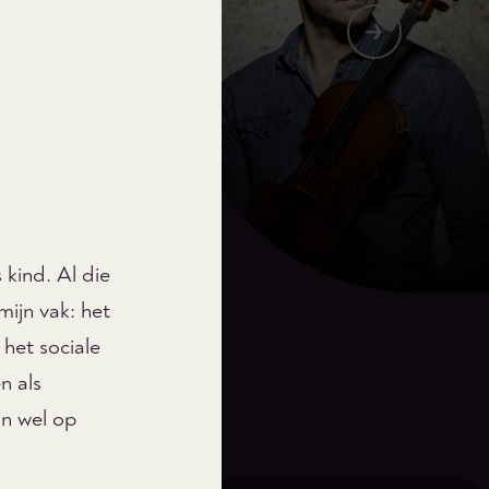
 kind. Al die
mijn vak: het
 het sociale
n als
an wel op