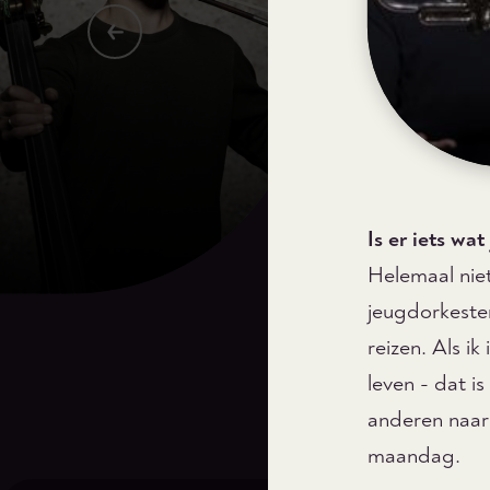
Is er iets wa
Helemaal niet
jeugdorkesten 
reizen. Als i
leven - dat i
anderen naar 
maandag.