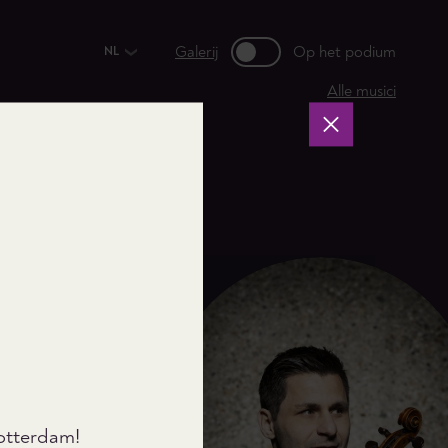
Galerij
Op het podium
NL
Alle musici
Sluiten
Rotterdam!