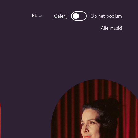
Galerij
Op het podium
NL
Alle musici