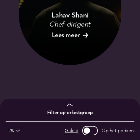
Lahav Shani
Chef-dirigent
Lees meer
Filter op orkestgroep
Galerij
Op het podium
NL
1e violisten
2e violisten
altviolisten
13
9
11