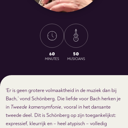
60
50
MINUTES
MUSICIANS
‘Er is geen grotere volmaaktheid in de muziek dan bij
Bach,’ vond Schönberg. Die liefde voor Bach herken je
in
Tweede kamersymfonie
, vooral in het dansante
tweede deel. Dit is Schönberg op zijn toegankelijkst:
expressief, kleurrijk en – heel atypisch – volledig