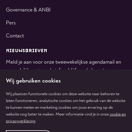
Governance & ANBI
Pers
Contact
NIEUWSBRIEVEN
Meld je aan voor onze tweewekelijkse agendamail en
maandelijkse nieuwsbrief en blijf op de hoogte.
Wij gebruiken cookies
INSCHRIJVEN
Wij plaatsen functionele cookies om deze website naar behoren te
laten functioneren, analytische cookies om het gebruik van de website
te kunnen meten en marketing cookies om jouw ervaring op de
Volg
Volg
Volg
Volg
Volg
website nog beter te maken. Meer informatie vind je in onze
cookie en
ons
ons
ons
ons
ons
privacyverklaring
.
op
op
op
op
op