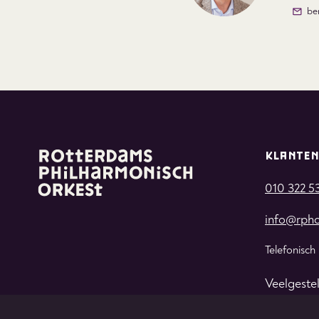
be
KLANTEN
010 322 5
info@rpho
Telefonisch
Veelgeste