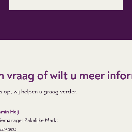
n vraag of wilt u meer info
 op, wij helpen u graag verder.
amin Heij
tiemanager Zakelijke Markt
44950534