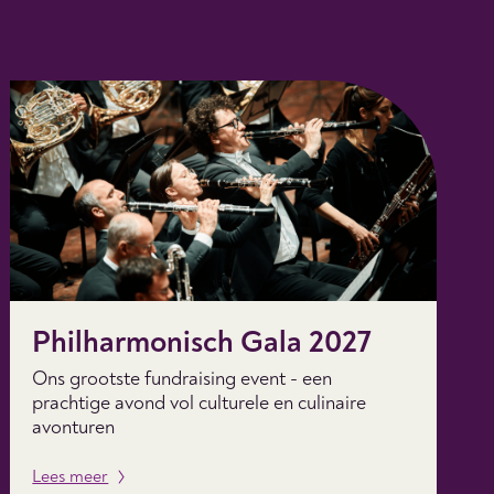
Philharmonisch Gala 2027
Ons grootste fundraising event - een
prachtige avond vol culturele en culinaire
avonturen
Lees meer