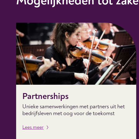
Mogelijkheden tot zake
Partnerships
Unieke samenwerkingen met partners uit het
bedrijfsleven met oog voor de toekomst
Lees meer