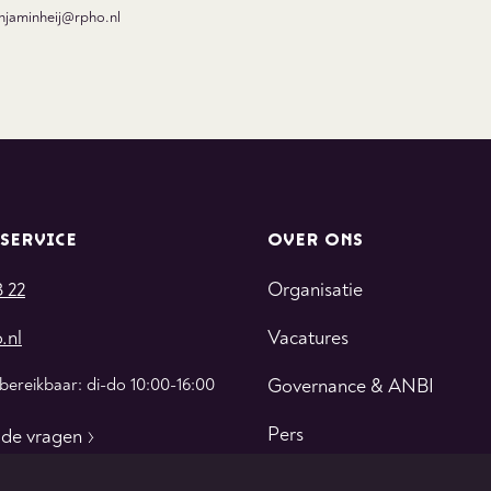
njaminheij@rpho.nl
SERVICE
OVER ONS
3 22
Organisatie
.nl
Vacatures
 bereikbaar: di-do 10:00-16:00
Governance & ANBI
Pers
lde vragen
Contact