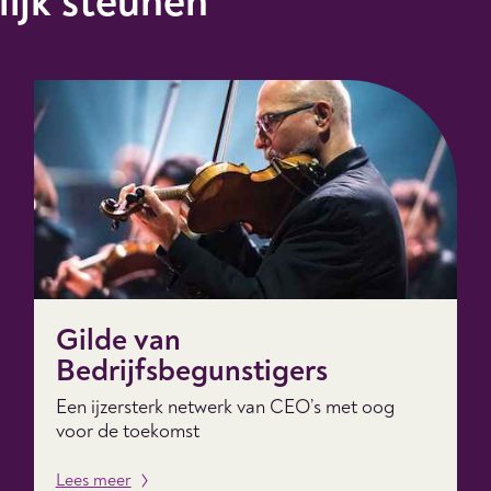
lijk steunen
Gilde van
Bedrijfsbegunstigers
Een ijzersterk netwerk van CEO’s met oog
voor de toekomst
Lees meer