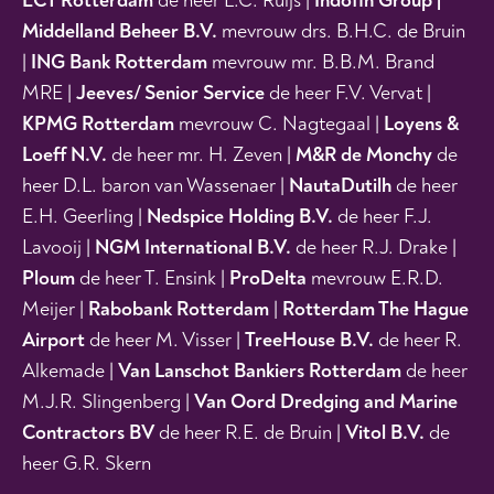
ECT Rotterdam
de heer L.C. Ruijs |
Indofin Group |
Middelland Beheer B.V.
mevrouw drs. B.H.C. de Bruin
|
ING Bank Rotterdam
mevrouw mr. B.B.M. Brand
MRE |
Jeeves/ Senior Service
de heer F.V. Vervat |
KPMG Rotterdam
mevrouw C. Nagtegaal
|
Loyens &
Loeff N.V.
de heer mr. H. Zeven |
M&R de Monchy
de
heer D.L. baron van Wassenaer |
NautaDutilh
de heer
E.H. Geerling |
Nedspice Holding B.V.
de heer F.J.
Lavooij |
NGM International B.V.
de heer R.J. Drake |
Ploum
de heer T. Ensink |
ProDelta
mevrouw E.R.D.
Meijer |
Rabobank Rotterdam
|
Rotterdam The Hague
Airport
de heer M. Visser |
TreeHouse B.V.
de heer R.
Alkemade |
Van Lanschot Bankiers Rotterdam
de heer
M.J.R. Slingenberg |
Van Oord Dredging and Marine
Contractors BV
de heer R.E. de Bruin |
Vitol B.V.
de
heer G.R. Skern