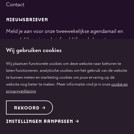
Contact
NIEUWSBRIEVEN
Meld je aan voor onze tweewekelijkse agendamail en
maandelijkse nieuwsbrief en blijf op de hoogte.
Wij gebruiken cookies
INSCHRIJVEN
Wij plaatsen functionele cookies om deze website naar behoren te
laten functioneren, analytische cookies om het gebruik van de website
te kunnen meten en marketing cookies om jouw ervaring op de
Volg
Volg
Volg
Volg
Volg
website nog beter te maken. Meer informatie vind je in onze
cookie en
ons
ons
ons
ons
ons
privacyverklaring
.
op
op
op
op
op
tiktok
facebook
instagram
youtube
linkedin
Protected by:
de Merkplaats
Algemene voorwaarden
AKKOORD
Colofon & disclaimer
Privacy & cookies
INSTELLINGEN AANPASSEN
©
2026
Rotterdams Philharmonisch Orkest