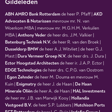
Gildeleden
ABN AMRO Bank Rotterdam
de heer P. Pfaff |
AKD
Advocaten & Notarissen
mevrouw mr. N. van
Woerkom MBA | mevrouw mr. M.G.H.M. Verkuilen
MBA |
Anthony Veder
de heer drs. J.M. Valkier |
Batenburg Techniek N.V.
de heer R. van den Broek |
Dusseldorp BMW
de heer A.J. Witvliet | de heer G.J.
Mast |
Dura Vermeer Groep N.V.
de heer drs. J. Dura |
Ector Hoogstad Architecten
de heer ir. J.A.P. Ector |
EDGE Technologies
de heer drs. C.P.G. van Oostrom
|
Egon Zehnder
de heer M. Douma en
mevrouw M.
Kuin
|
Enigmatry
de heer J. de Haan |
De Haan
Minerale Oliën
de heer A. de Haan |
HAL Investments
de heer mr. J.B. van Marwijk Kooy |
Hollandia
Vastgoed B.V.
de heer S.P. Lubbers |
Hutchison Ports