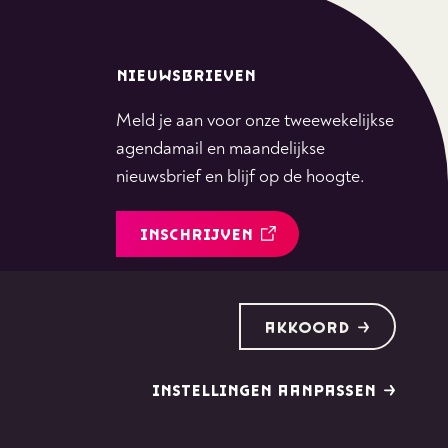
NIEUWSBRIEVEN
Meld je aan voor onze tweewekelijkse
agendamail en maandelijkse
nieuwsbrief en blijf op de hoogte.
INSCHRIJVEN
Volg
Volg
Volg
Volg
Volg
AKKOORD
ons
ons
ons
ons
ons
op
op
op
op
op
tiktok
facebook
instagram
youtube
linkedin
INSTELLINGEN AANPASSEN
©
2026
Rotterdams Philharmonisch Orkest