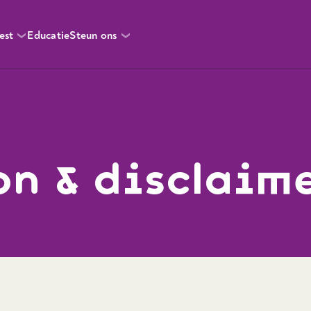
est
Educatie
Steun ons
on & disclaim