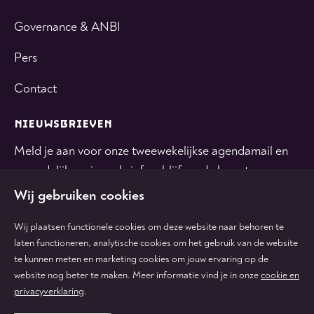
Governance & ANBI
Pers
Contact
NIEUWSBRIEVEN
Meld je aan voor onze tweewekelijkse agendamail en
maandelijkse nieuwsbrief en blijf op de hoogte.
Wij gebruiken cookies
INSCHRIJVEN
Wij plaatsen functionele cookies om deze website naar behoren te
laten functioneren, analytische cookies om het gebruik van de website
te kunnen meten en marketing cookies om jouw ervaring op de
Volg
Volg
Volg
Volg
Volg
website nog beter te maken. Meer informatie vind je in onze
cookie en
ons
ons
ons
ons
ons
privacyverklaring
.
op
op
op
op
op