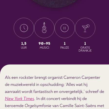
1,5
90-95
1
1
UUR
MUSICI
PAUZE
GRATIS
DRANKJE
Als een rockster brengt organist Cameron Carpenter
de muziekwereld in opschudding: ‘Alles wat hij
aanraakt wordt fantastisch en onvergetelijk,’ schreef de
New York Times
. In dit concert verbindt hij de
beroemde
Orgelsymfonie
van Camille Saint-Saëns met