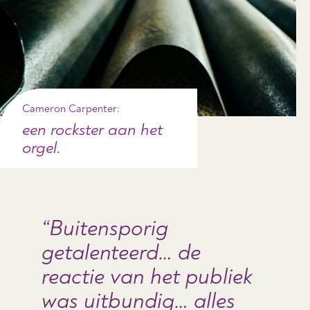
Cameron Carpenter:
een rockster aan het
orgel.
Buitensporig
getalenteerd… de
reactie van het publiek
was uitbundig… alles