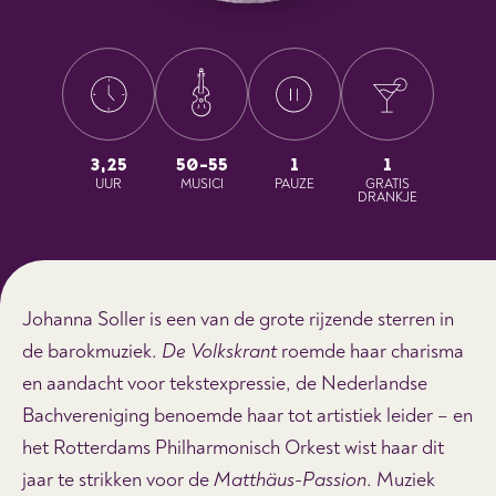
3,25
50-55
1
1
UUR
MUSICI
PAUZE
GRATIS
DRANKJE
Johanna Soller is een van de grote rijzende sterren in
de barokmuziek.
De Volkskrant
roemde haar charisma
en aandacht voor tekstexpressie, de Nederlandse
Bachvereniging benoemde haar tot artistiek leider – en
het Rotterdams Philharmonisch Orkest wist haar dit
jaar te strikken voor de
Matthäus-Passion
. Muziek