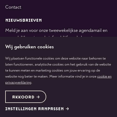
Contact
NIEUWSBRIEVEN
Meld je aan voor onze tweewekelijkse agendamail en
maandelijkse nieuwsbrief en blijf op de hoogte.
Wij gebruiken cookies
INSCHRIJVEN
Wij plaatsen functionele cookies om deze website naar behoren te
laten functioneren, analytische cookies om het gebruik van de website
te kunnen meten en marketing cookies om jouw ervaring op de
Volg
Volg
Volg
Volg
Volg
website nog beter te maken. Meer informatie vind je in onze
cookie en
ons
ons
ons
ons
ons
privacyverklaring
.
op
op
op
op
op
tiktok
facebook
instagram
youtube
linkedin
Protected by:
de Merkplaats
Algemene voorwaarden
AKKOORD
Colofon & disclaimer
Privacy & cookies
INSTELLINGEN AANPASSEN
©
2026
Rotterdams Philharmonisch Orkest