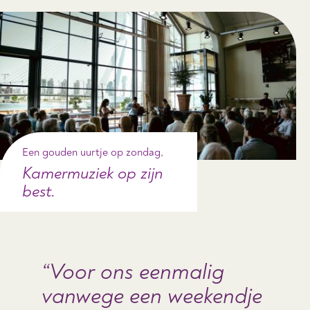
Een gouden uurtje op zondag,
Kamermuziek op zijn
best.
Voor ons eenmalig
vanwege een weekendje