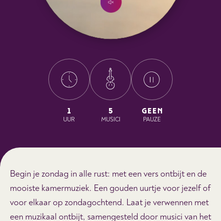
1
5
GEEN
UUR
MUSICI
PAUZE
Begin je zondag in alle rust: met een vers ontbijt en de
mooiste kamermuziek. Een gouden uurtje voor jezelf of
voor elkaar op zondagochtend. Laat je verwennen met
een muzikaal ontbijt, samengesteld door musici van het