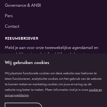
Governance & ANBI
Pers
Contact
NIEUWSBRIEVEN
Meld je aan voor onze tweewekelijkse agendamail en
maandelijkse nieuwsbrief en blijf op de hoogte.
Wij gebruiken cookies
INSCHRIJVEN
Wij plaatsen functionele cookies om deze website naar behoren te
laten functioneren, analytische cookies om het gebruik van de website
te kunnen meten en marketing cookies om jouw ervaring op de
Volg
Volg
Volg
Volg
Volg
website nog beter te maken. Meer informatie vind je in onze
cookie en
ons
ons
ons
ons
ons
privacyverklaring
.
op
op
op
op
op
tiktok
facebook
instagram
youtube
linkedin