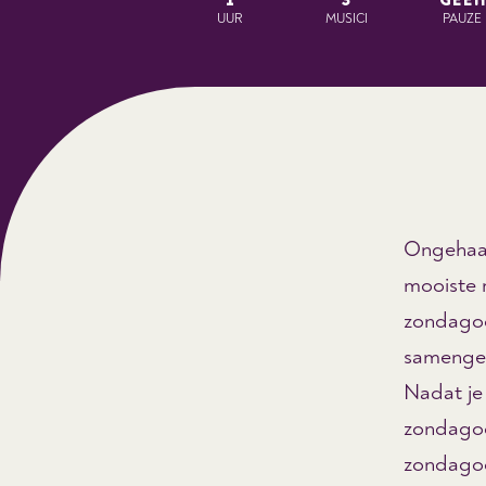
1
3
GEEN
UUR
MUSICI
PAUZE
Ongehaas
mooiste 
zondagoc
samenges
Nadat je
zondagoc
zondagoc