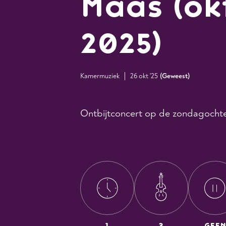
Maas (ok
2025)
Kamermuziek
26 okt '25
(
Geweest
)
Ontbijtconcert op de zondagocht