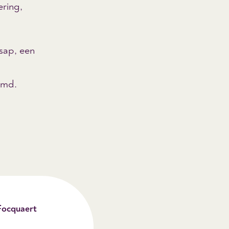
ering,
 sap, een
imd.
Focquaert