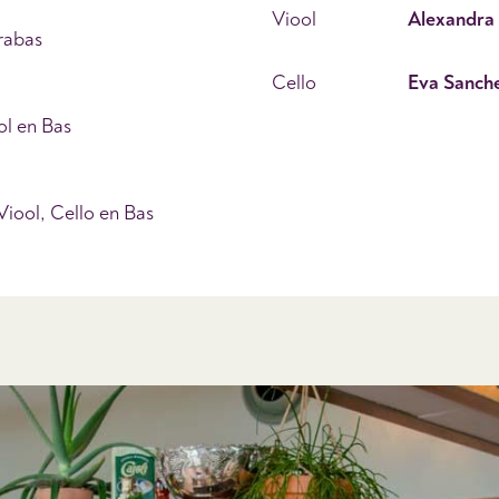
Viool
Alexandra
rabas
Cello
Eva Sanch
ol en Bas
Viool, Cello en Bas