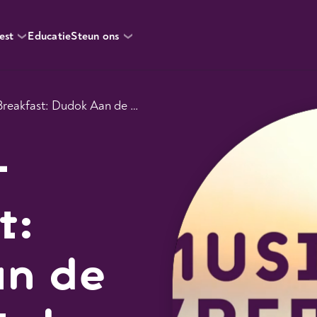
est
Educatie
Steun ons
Music for Breakfast: Dudok Aan de Maas (oktober 2025)
r
t:
an de