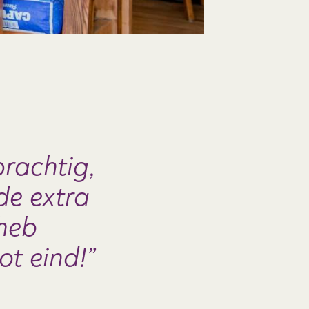
prachtig,
de extra
 heb
ot eind!