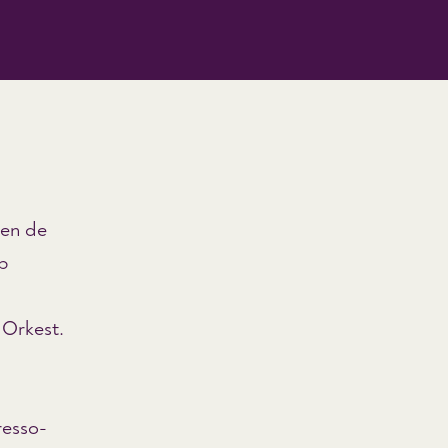
 en de
op
 Orkest.
resso-