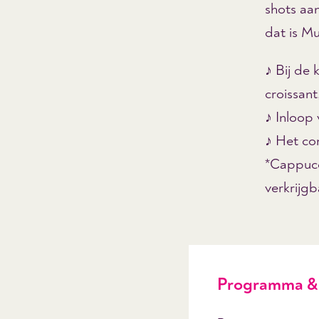
shots aa
dat is Mu
♪ Bij de 
croissant
♪ Inloop 
♪ Het co
*
Cappucci
verkrijgb
Programma & 