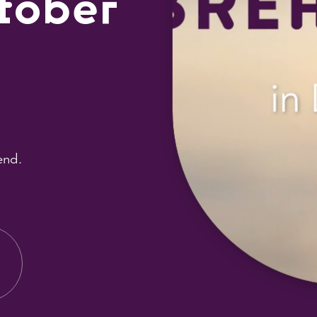
tober
end.