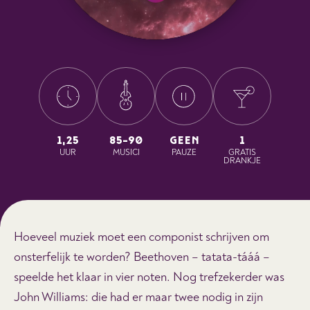
1,25
85-90
GEEN
1
UUR
MUSICI
PAUZE
GRATIS
DRANKJE
Hoeveel muziek moet een componist schrijven om
onsterfelijk te worden? Beethoven – tatata-tááá –
speelde het klaar in vier noten. Nog trefzekerder was
John Williams: die had er maar twee nodig in zijn