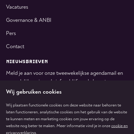
Vacatures
Governance & ANBI
Pers
Contact
NIEUWSBRIEVEN
Meld je aan voor onze tweewekelijkse agendamail en
maandelijkse nieuwsbrief en blijf op de hoogte.
Wij gebruiken cookies
INSCHRIJVEN
Wij plaatsen functionele cookies om deze website naar behoren te
laten functioneren, analytische cookies om het gebruik van de website
te kunnen meten en marketing cookies om jouw ervaring op de
Volg
Volg
Volg
Volg
Volg
website nog beter te maken. Meer informatie vind je in onze
cookie en
ons
ons
ons
ons
ons
privacyverklaring
.