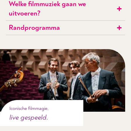
Welke filmmuziek gaan we
uitvoeren?
Randprogramma
Iconische filmmagie,
live gespeeld.