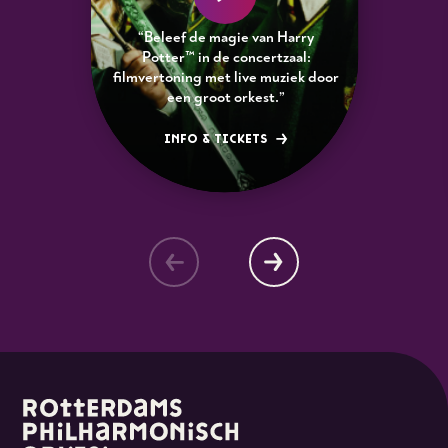
“Beleef de magie van Harry
Potter™ in de concertzaal:
filmvertoning met live muziek door
een groot orkest.”
INFO & TICKETS