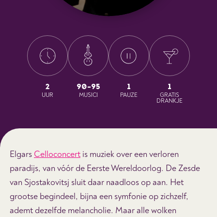
2
90-95
1
1
UUR
MUSICI
PAUZE
GRATIS
DRANKJE
Elgars
Celloconcert
is muziek over een verloren
paradijs, van vóór de Eerste Wereldoorlog. De Zesde
van Sjostakovitsj sluit daar naadloos op aan. Het
grootse begindeel, bijna een symfonie op zichzelf,
ademt dezelfde melancholie. Maar alle wolken