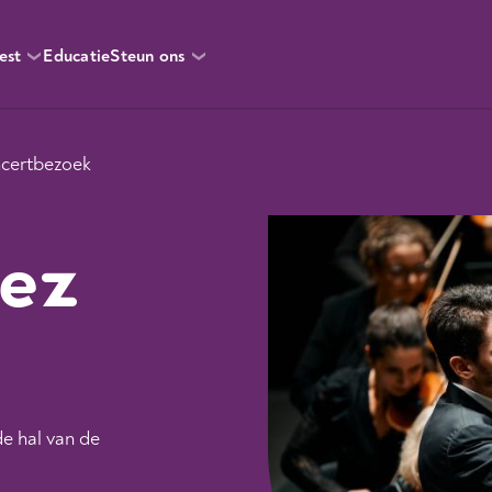
est
Educatie
Steun ons
certbezoek
ez
de hal van de