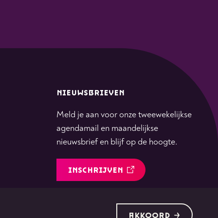
NIEUWSBRIEVEN
Meld je aan voor onze tweewekelijkse
agendamail en maandelijkse
nieuwsbrief en blijf op de hoogte.
INSCHRIJVEN
Volg
Volg
Volg
Volg
Volg
AKKOORD