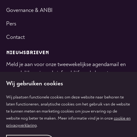
Governance & ANBI
Pers
Contact
NIEUWSBRIEVEN
Meld je aan voor onze tweewekelijkse agendamail en
maandelijkse nieuwsbrief en blijf op de hoogte.
Wij gebruiken cookies
INSCHRIJVEN
Wij plaatsen functionele cookies om deze website naar behoren te
laten functioneren, analytische cookies om het gebruik van de website
te kunnen meten en marketing cookies om jouw ervaring op de
Volg
Volg
Volg
Volg
Volg
website nog beter te maken. Meer informatie vind je in onze
cookie en
ons
ons
ons
ons
ons
privacyverklaring
.
op
op
op
op
op
tiktok
facebook
instagram
youtube
linkedin