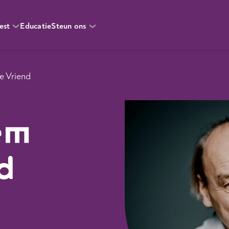
est
Educatie
Steun ons
e Vriend
em
d