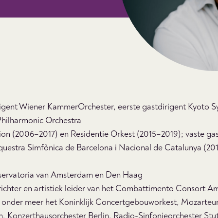
igent Wiener KammerOrchester, eerste gastdirigent Kyoto 
Philharmonic Orchestra
ion (2006–2017) en Residentie Orkest (2015–2019); vaste gas
uestra Simfònica de Barcelona i Nacional de Catalunya (201
nservatoria van Amsterdam en Den Haag
richter en artistiek leider van het Combattimento Consort 
ij onder meer het Koninklijk Concertgebouworkest, Mozarteu
ch, Konzerthausorchester Berlin, Radio-Sinfonieorchester St