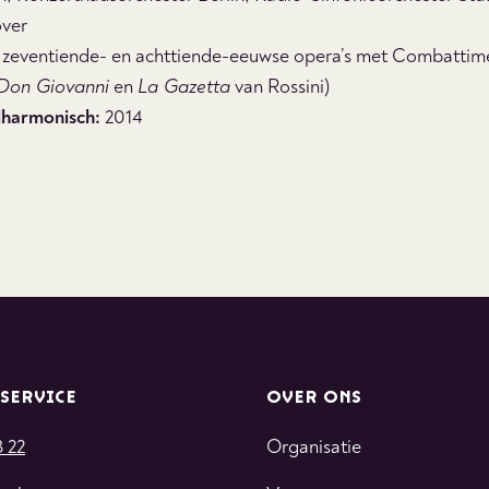
over
 zeventiende- en achttiende-eeuwse opera’s met Combattime
Don Giovanni
en
La Gazetta
van Rossini)
lharmonisch:
2014
SERVICE
OVER ONS
3 22
Organisatie