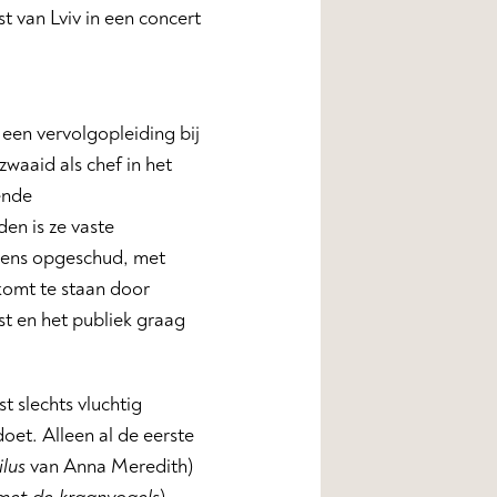
t van Lviv in een concert
 een vervolgopleiding bij
waaid als chef in het
ende
en is ze vaste
sens opgeschud, met
komt te staan door
st en het publiek graag
 slechts vluchtig
doet. Alleen al de eerste
lus
van Anna Meredith)