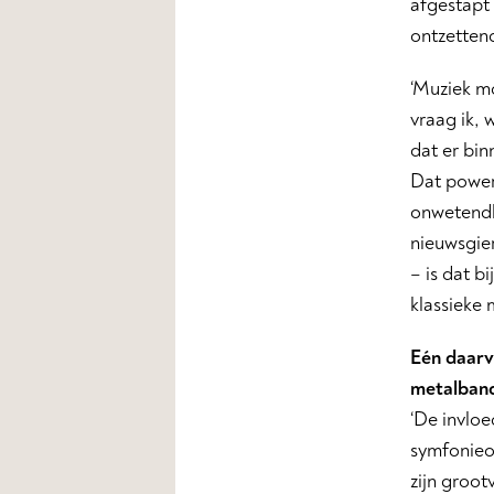
afgestapt
ontzettend
‘Muziek mo
vraag ik, 
dat er bin
Dat power
onwetendhe
nieuwsgier
– is dat b
klassieke 
Eén daarv
metalband
‘De invloe
symfonieor
zijn groot