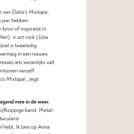
r van
Dalia’s Mixtape
,
 jaar hebben
bron of inspiratie in
ir), in art rock (Julia
doel is tweeledig.
 vermag in een nieuwe
esses iets wezenlijks valt
intussen vanzelf
a’s Mixtape
’, zegt
tuigend mee in de weer.
 vijfkoppige band. Metal-
taculaire
el hebt. Ik ben op Anna