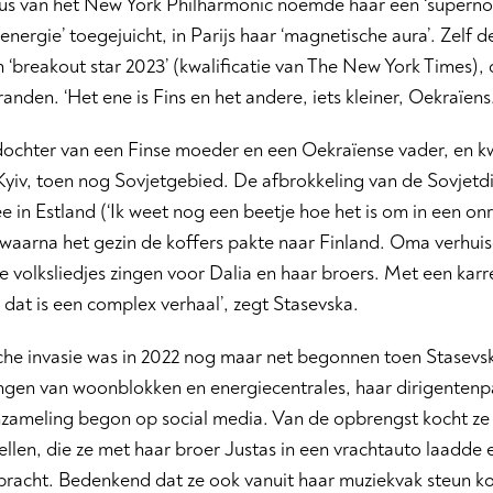
us van het New York Philharmonic noemde haar een ‘supernova
energie’ toegejuicht, in Parijs haar ‘magnetische aura’. Zelf 
n ‘breakout star 2023’ (kwalificatie van The New York Times)
randen. ‘Het ene is Fins en het andere, iets kleiner, Oekraïens.
 dochter van een Finse moeder en een Oekraïense vader, en k
Kyiv, toen nog Sovjetgebied. De afbrokkeling van de Sovjetdi
e in Estland (‘Ik weet nog een beetje hoe het is om in een 
, waarna het gezin de koffers pakte naar Finland. Oma verhuis
 volksliedjes zingen voor Dalia en haar broers. Met een karr
t, dat is een complex verhaal’, zegt Stasevska.
che invasie was in 2022 nog maar net begonnen toen Stasevsk
ngen van woonblokken en energiecentrales, haar dirigentenpa
nzameling begon op social media. Van de opbrengst kocht ze
llen, die ze met haar broer Justas in een vrachtauto laadde 
bracht. Bedenkend dat ze ook vanuit haar muziekvak steun ko