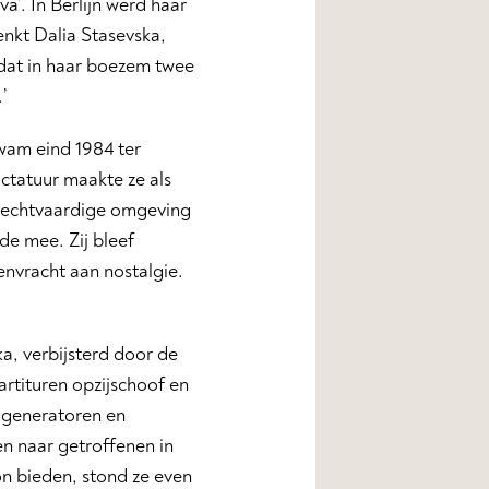
’. In Berlijn werd haar
denkt Dalia Stasevska,
, dat in haar boezem twee
’
wam eind 1984 ter
ctatuur maakte ze als
onrechtvaardige omgeving
de mee. Zij bleef
envracht aan nostalgie.
a, verbijsterd door de
rtituren opzijschoof en
 generatoren en
en naar getroffenen in
n bieden, stond ze even