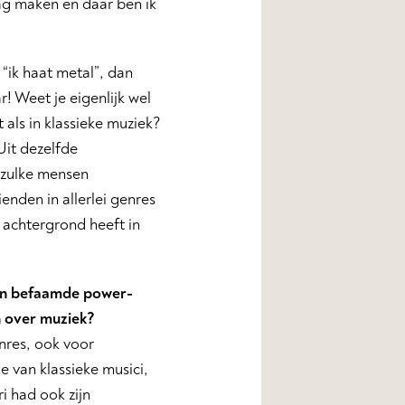
ag maken en daar ben ik
“ik haat metal”, dan
! Weet je eigenlijk wel
als in klassieke muziek?
Uit dezelfde
 zulke mensen
enden in allerlei genres
n achtergrond heeft in
een befaamde power-
n over muziek?
enres, ook voor
ie van klassieke musici,
i had ook zijn