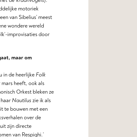
 met de kraanvogels
).
iddelijke motoriek
 een van Sibelius’ meest
 ene wondere wereld
lk’-improvisaties door
’ gaat, maar om
 in de heerlijke
Folk
 mars heeft, ook als
monisch Orkest bleken ze
t haar
Nautilus
zie ik als
 uit te bouwen met een
lksverhalen over de
t zijn directe
omen van Respighi.’