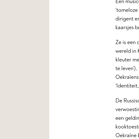
Een music
‘tomeloze 
dirigent e
kaarsjes b
Ze is een
wereld in 
kleuter me
te leven’)
Oekraïense
‘Identitei
De Russis
verwoesti
een geldi
kooktoeste
Oekraïne 