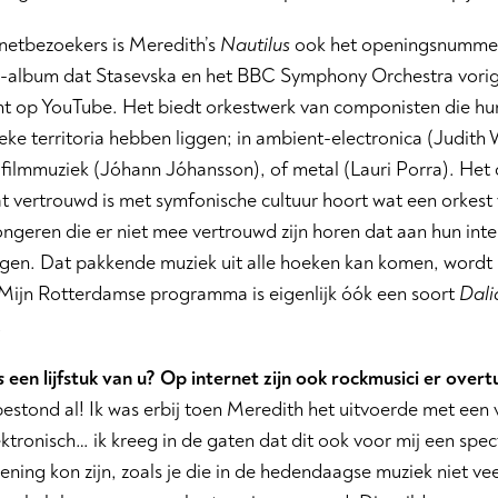
rnetbezoekers is Meredith’s
Nautilus
ook het openingsnumme
e-album dat Stasevska en het BBC Symphony Orchestra vorig
t op YouTube. Het biedt orkestwerk van componisten die hun 
ieke territoria hebben liggen; in ambient-electronica (Judith We
 filmmuziek (Jóhann Jóhansson), of metal (Lauri Porra). Het 
t vertrouwd is met symfonische cultuur hoort wat een orkest
ongeren die er niet mee vertrouwd zijn horen dat aan hun inter
egen. Dat pakkende muziek uit alle hoeken kan komen, wordt 
 ‘Mijn Rotterdamse programma is eigenlijk óók een soort
Dali
.
s
een lijfstuk van u? Op internet zijn ook rockmusici er over
bestond al! Ik was erbij toen Meredith het uitvoerde met een
ektronisch… ik kreeg in de gaten dat dit ook voor mij een spec
ning kon zijn, zoals je die in de hedendaagse muziek niet ve