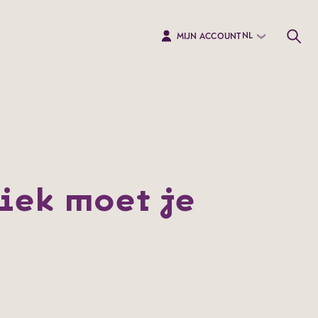
NL
MIJN ACCOUNT
ziek moet je