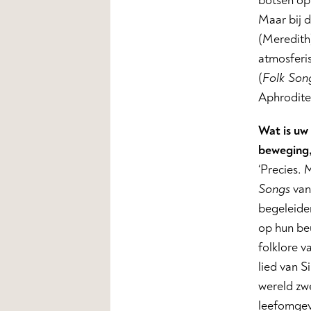
botsen op
Maar bij d
(Meredith)
atmosferis
(
Folk Son
Aphrodite
Wat is uw 
beweging,
‘Precies.
Songs
van 
begeleider
op hun be
folklore v
lied van S
wereld zwe
leefomgev