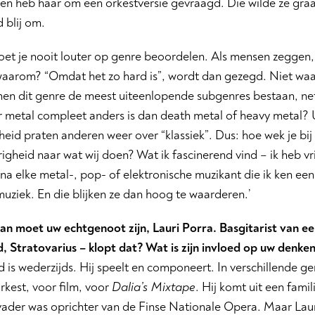
 en heb haar om een orkestversie gevraagd. Die wilde ze gra
 blij om.
et je nooit louter op genre beoordelen. Als mensen zeggen, 
waarom? “Omdat het zo hard is”, wordt dan gezegd. Niet waar
nen dit genre de meest uiteenlopende subgenres bestaan, net 
 metal compleet anders is dan death metal of heavy metal? 
id praten anderen weer over “klassiek”. Dus: hoe wek je bij
igheid naar wat wij doen? Wat ik fascinerend vind – ik heb vri
ijna elke metal-, pop- of elektronische muzikant die ik ken ee
muziek. En die blijken ze dan hoog te waarderen.’
an moet uw echtgenoot zijn, Lauri Porra. Basgitarist van 
, Stratovarius – klopt dat? Wat is zijn invloed op uw denke
d is wederzijds. Hij speelt en componeert. In verschillende g
kest, voor film, voor
Dalia’s Mixtape
. Hij komt uit een famil
vader was oprichter van de Finse Nationale Opera. Maar Laur