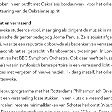
token in een outfit met Oekraïens borduurwerk, voor het orkes
teuning van de Oekraïense spirit.
t en verrassend
evska studeerde viool, maar ging als dirigent de muziek in na
rische dirigentenpedagoog Jorma Panula. Ze is zojuist afgez
ti, waar ze een reputatie opbouwde als bedenker van verrass
combinaties, gebracht in flamboyante uitvoeringen. In Lond
ent van het BBC Symphony Orchestra. Ook daar heeft ze kus
s waarin symfonisch kernrepertoire in een verrassend licht 
ies met vergeten of nieuwe muziek. ‘Ik daag mezelf, het orke
Stasevska.
debuutprogramma met het Rotterdams Philharmonisch Orkest
iet een verzameling losse stukken, in een kluts die vreemd aan
rdelen: recente minimalklanken van Schotse herkomst (
Nauti