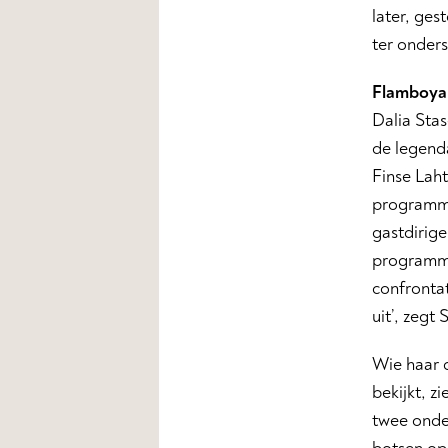
later, ges
ter onders
Flamboyan
Dalia Stas
de legenda
Finse Lah
programma
gastdirig
programma’
confrontat
uit’, zegt 
Wie haar 
bekijkt, z
twee onde