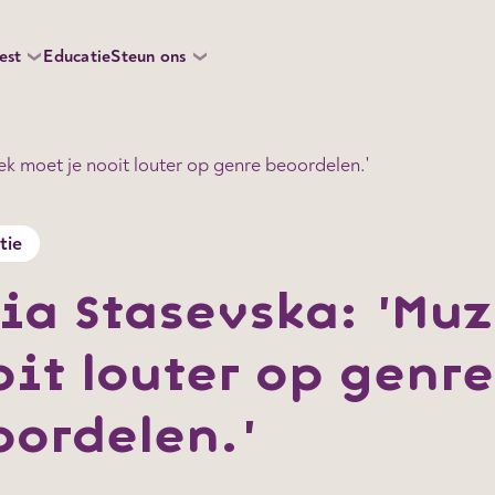
est
Educatie
Steun ons
ek moet je nooit louter op genre beoordelen.'
tie
ia Stasevska: 'Mu
it louter op genre
oordelen.'