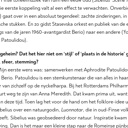
 Finse toneelmuziek van ruim een eeuw oud (
Sibelius’ Scène
ie eerste koppeling valt al een effect te verwachten. Onverb
 gaat over in een absoluut tegendeel: zachte zinderingen, in
che stukken. En zo gidst Stasevska orkest en publiek van de
gs
van de jaren 1960-avantgardist Berio) naar een andere (‘fo
 Patoulidou).
geheim? Dat het hier niet om ‘stijl’ of ‘plaats in de historie
 sfeer, stemming?
 Mijn eerste wens was: samenwerken met Aphrodite Patoulidou
Berio. Patoulidou is een stemkunstenaar die van alles in haar
 van zichzelf op de nyckelharpa. Bij het Rotterdams Philhar
urt weg te zijn van Anna Meredith. Dat kwam prima uit, wan
an deze tijd. Toen lag het voor de hand om het folklore-idee
ibelius over een natuurgodin,
Luonnotar
, die in oud-Finse vo
eft. Sibelius was geobsedeerd door natuur. Inspiratie kwam ui
ing. Dan is het maar een kleine stap naar de Romeinse pijnb