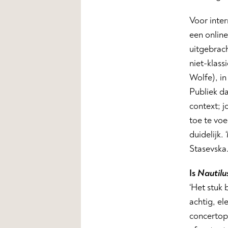
Voor inte
een onlin
uitgebrach
niet-klass
Wolfe), in
Publiek da
context; j
toe te vo
duidelijk.
Stasevska
Is
Nautilu
‘Het stuk 
achtig, el
concertope