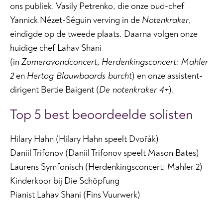
ons publiek. Vasily Petrenko, die onze oud-chef
Yannick Nézet-Séguin verving in de
Notenkraker
,
eindigde op de tweede plaats. Daarna volgen onze
huidige chef Lahav Shani
(in
Zomeravondconcert
,
Herdenkingsconcert: Mahler
2
en
Hertog Blauwbaards burcht
) en onze assistent-
dirigent Bertie Baigent (
De notenkraker 4+
).
Top 5 best beoordeelde solisten
Hilary Hahn (Hilary Hahn speelt Dvořák)
Daniil Trifonov (Daniil Trifonov speelt Mason Bates)
Laurens Symfonisch (Herdenkingsconcert: Mahler 2)
Kinderkoor bij Die Schöpfung
Pianist Lahav Shani (Fins Vuurwerk)