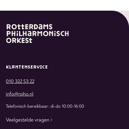
op
op
op
whatsapp
facebook
linkedin
KLANTENSERVICE
010 322 53 22
info@rpho.nl
Telefonisch bereikbaar: di-do 10:00-16:00
Veelgestelde vragen