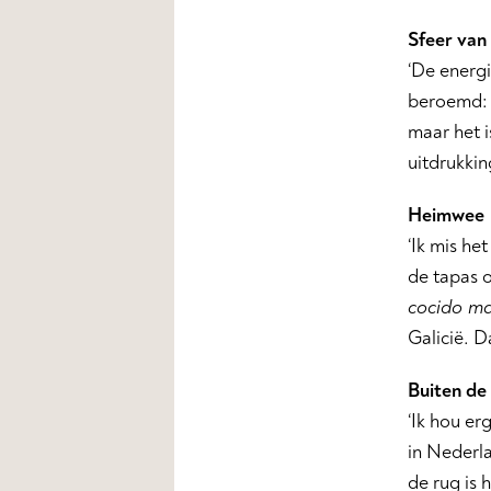
Sfeer van
‘De energi
beroemd: a
maar het i
uitdrukkin
Heimwee
‘Ik mis he
de tapas o
cocido ma
Galicië. D
Buiten de
‘Ik hou er
in Nederl
de rug is 