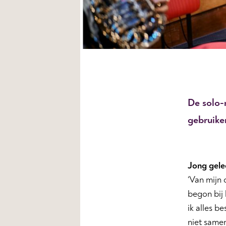
De solo-r
gebruike
Jong gele
‘Van mijn 
begon bij 
ik alles b
niet samen