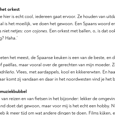
 het orkest
e hier is echt cool, iedereen gaat ervoor. Ze houden van uit
l is het moeilijk, we doen het gewoon. Een Spaans woord er
s niet netjes:
con cojones
. Een orkest met ballen, o, is dat 
g? Haha.’
t eten het meest, de Spaanse keuken is een van de beste, en d
f paëllas, maar vooral over de gerechten van mijn moeder. Z
drileño
. Vlees, met aardappels, kool en kikkererwten. En ha
aar komt zij vandaan en daar in het noordwesten vind je het b
 muziekbubbel
g van reizen en van fietsen in het bijzonder: lekker de omgev
and doet dat gewoon, maar voor mij is het echt een hobby. N
heb ik meer tijd om wat andere dingen te doen. Films kijken