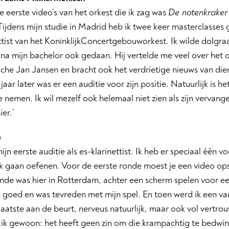
e eerste video’s van het orkest die ik zag was
De notenkraker
Tijdens mijn studie in Madrid heb ik twee keer masterclasses 
ttist van het KoninklijkConcertgebouworkest. Ik wilde dolgra
 na mijn bachelor ook gedaan. Hij vertelde me veel over het 
che Jan Jansen en bracht ook het verdrietige nieuws van dien
jaar later was er een auditie voor zijn positie. Natuurlijk is h
te nemen. Ik wil mezelf ook helemaal niet zien als zijn vervang
er.’
e
ijn eerste auditie als es-klarinettist. Ik heb er speciaal één 
ek gaan oefenen. Voor de eerste ronde moest je een video op
nde was hier in Rotterdam, achter een scherm spelen voor ee
goed en was tevreden met mijn spel. En toen werd ik een van
 laatste aan de beurt, nerveus natuurlijk, maar ook vol vert
 ik gewoon: het heeft geen zin om die krampachtig te bedwin