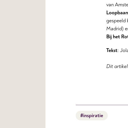
van Amste
Loopbaan
gespeeld 
Madrid) e
Bij het R
Tekst
: Jo
Dit artike
#inspiratie