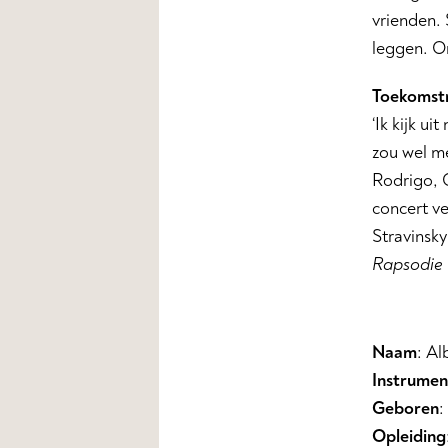
vrienden. 
leggen. Om
Toekomst
‘Ik kijk ui
zou wel me
Rodrigo, G
concert ve
Stravinsky
Rapsodie
Naam
: Al
Instrumen
Geboren
:
Opleiding