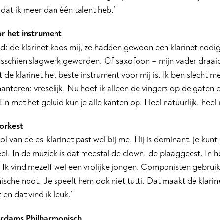
 dat ik meer dan één talent heb.’
or het instrument
tijd: de klarinet koos mij, ze hadden gewoon een klarinet nod
isschien slagwerk geworden. Of saxofoon – mijn vader draaid
t de klarinet het beste instrument voor mij is. Ik ben slecht 
 hanteren: vreselijk. Nu hoef ik alleen de vingers op de gaten
 En met het geluid kun je alle kanten op. Heel natuurlijk, heel
 orkest
rol van de es-klarinet past wel bij me. Hij is dominant, je ku
eel. In de muziek is dat meestal de clown, de plaaggeest. In h
! Ik vind mezelf wel een vrolijke jongen. Componisten gebruik
ische noot. Je speelt hem ook niet tutti. Dat maakt de klarin
 en dat vind ik leuk.’
rdams Philharmonisch