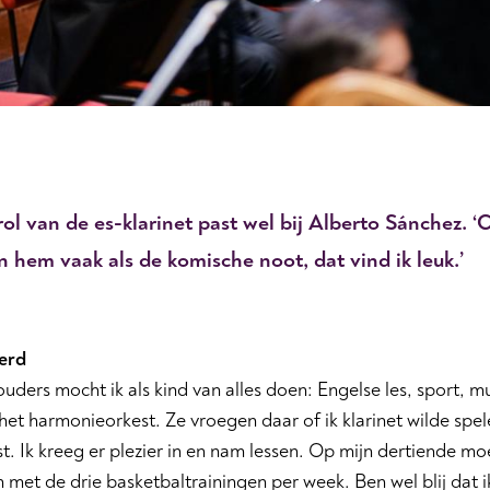
ol van de es-klarinet past wel bij Alberto Sá
nchez.
‘
C
n hem vaak als de komische noot, dat vind ik leuk.
’
erd
ouders mocht ik als kind van alles doen: Engelse les, sport, m
het harmonieorkest. Ze vroegen daar of ik klarinet wilde spel
est. Ik kreeg er plezier in en nam lessen. Op mijn dertiende moe
 met de drie basketbaltrainingen per week. Ben wel blij dat 