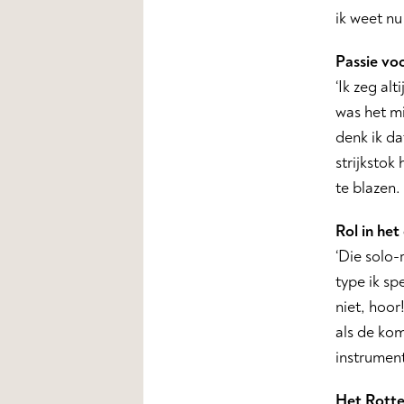
ik weet nu
Passie vo
‘Ik zeg al
was het m
denk ik da
strijkstok
te blazen.
Rol in het
‘Die solo-
type ik sp
niet, hoor
als de kom
instrument
Het Rotte