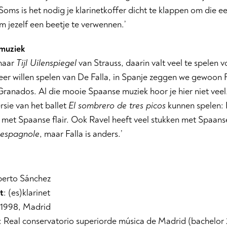
Soms is het nodig je klarinetkoffer dicht te klappen om die e
 jezelf een beetje te verwennen.’
muziek
t naar
Tijl Uilenspiegel
van Strauss, daarin valt veel te spelen v
er willen spelen van De Falla, in Spanje zeggen we gewoon F
ranados. Al die mooie Spaanse muziek hoor je hier niet veel
rsie van het ballet
El sombrero de tres picos
kunnen spelen: Fa
 met Spaanse flair. Ook Ravel heeft veel stukken met Spaanse
 espagnole
, maar Falla is anders.’
berto S
á
nchez
t
: (es)klarinet
 1998, Madrid
: Real conservatorio superior
de mú
sica de Madrid (bachelor