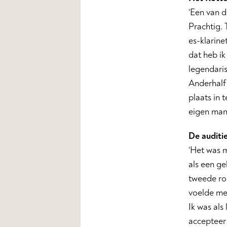
‘Een van d
Prachtig. 
es-klarine
dat heb ik
legendaris
Anderhalf 
plaats in 
eigen mani
De auditi
‘Het was m
als een g
tweede ro
voelde me 
Ik was als
accepteer