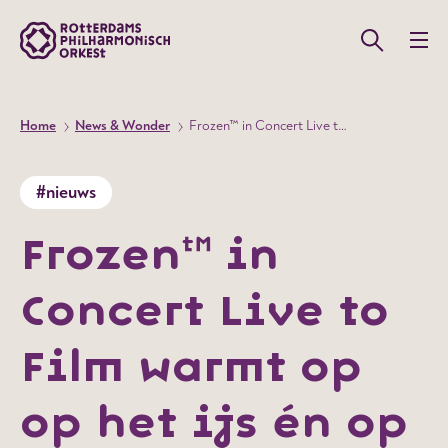
Home
News & Wonder
Frozen™ in Concert Live to Film warmt op op het ijs én op de televisie
#nieuws
Frozen™ in
Concert Live to
Film warmt op
op het ijs én op