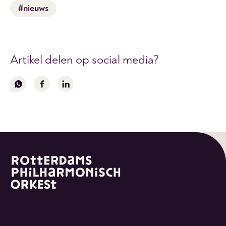
#nieuws
Artikel delen op social media?
Volg
Volg
Volg
ons
ons
ons
op
op
op
whatsapp
facebook
linkedin