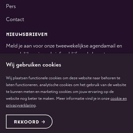
Pers
Contact
NIEUWSBRIEVEN
Meld je aan voor onze tweewekelijkse agendamail en
maandelijkse nieuwsbrief en blijf op de hoogte.
Wij gebruiken cookies
INSCHRIJVEN
Wij plaatsen functionele cookies om deze website naar behoren te
laten functioneren, analytische cookies om het gebruik van de website
te kunnen meten en marketing cookies om jouw ervaring op de
Volg
Volg
Volg
Volg
Volg
website nog beter te maken. Meer informatie vind je in onze
cookie en
ons
ons
ons
ons
ons
privacyverklaring
.
op
op
op
op
op
tiktok
facebook
instagram
youtube
linkedin
Protected by:
de Merkplaats
Algemene voorwaarden
AKKOORD
Colofon & disclaimer
Privacy & cookies