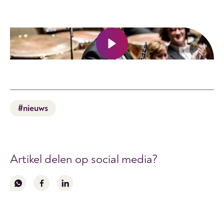
#nieuws
Artikel delen op social media?
Volg
Volg
Volg
ons
ons
ons
op
op
op