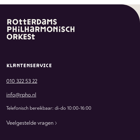
whatsapp
facebook
linkedin
KLANTENSERVICE
010 322 53 22
info@rpho.nl
Telefonisch bereikbaar: di-do 10:00-16:00
Veelgestelde vragen