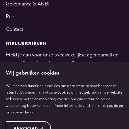
Governance & ANBI
Pers
Contact
NIEUWSBRIEVEN
Meld je aan voor onze tweewekelijkse agendamail en
maandelijkse nieuwsbrief en blijf op de hoogte.
Wij gebruiken cookies
INSCHRIJVEN
Wij plaatsen functionele cookies om deze website naar behoren te
laten functioneren, analytische cookies om het gebruik van de website
te kunnen meten en marketing cookies om jouw ervaring op de
Volg
Volg
Volg
Volg
Volg
website nog beter te maken. Meer informatie vind je in onze
cookie en
ons
ons
ons
ons
ons
privacyverklaring
.
op
op
op
op
op
tiktok
facebook
instagram
youtube
linkedin
Protected by:
de Merkplaats
Algemene voorwaarden
AKKOORD