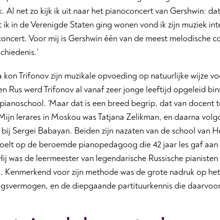
 Al net zo kijk ik uit naar het pianoconcert van Gershwin: da
 ik in de Verenigde Staten ging wonen vond ik zijn muziek inte
concert. Voor mij is Gershwin één van de meest melodische 
chiedenis.’
 kon Trifonov zijn muzikale opvoeding op natuurlijke wijze vo
n Rus werd Trifonov al vanaf zeer jonge leeftijd opgeleid bin
pianoschool. ‘Maar dat is een breed begrip, dat van docent 
Mijn lerares in Moskou was Tatjana Zelikman, en daarna volgd
bij Sergei Babayan. Beiden zijn nazaten van de school van H
doelt op de beroemde pianopedagoog die 42 jaar les gaf aan 
j was de leermeester van legendarische Russische pianisten a
ls. Kenmerkend voor zijn methode was de grote nadruk op het
ingsvermogen, en de diepgaande partituurkennis die daarvoor