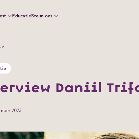
est
Educatie
Steun ons
ov
tie
erview Daniil Tri
ember 2023