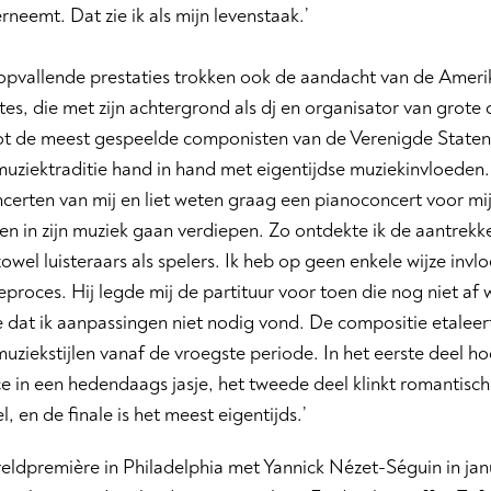
rneemt. Dat zie ik als mijn levenstaak.’
 opvallende prestaties trokken ook de aandacht van de Amer
s, die met zijn achtergrond als dj en organisator van grote
ot de meest gespeelde componisten van de Verenigde Staten.
muziektraditie hand in hand met eigentijdse muziekinvloeden
certen van mij en liet weten graag een pianoconcert voor mij t
n in zijn muziek gaan verdiepen. Zo ontdekte ik de aantrekkel
zowel luisteraars als spelers. Ik heb op geen enkele wijze inv
proces. Hij legde mij de partituur voor toen die nog niet af 
e dat ik aanpassingen niet nodig vond. De compositie etaleer
muziekstijlen vanaf de vroegste periode. In het eerste deel h
e in een hedendaags jasje, het tweede deel klinkt romantisch
, en de finale is het meest eigentijds.’
ldpremière in Philadelphia met Yannick Nézet-Séguin in jan