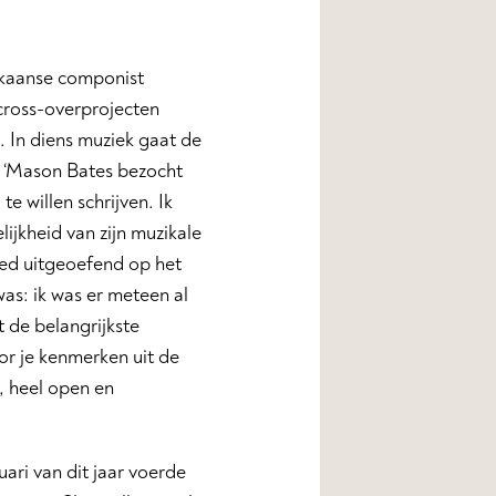
ikaanse componist
 cross-overprojecten
 In diens muziek gaat de
. ‘Mason Bates bezocht
e willen schrijven. Ik
ijkheid van zijn muzikale
loed uitgeoefend op het
was: ik was er meteen al
t de belangrijkste
oor je kenmerken uit de
, heel open en
uari van dit jaar voerde