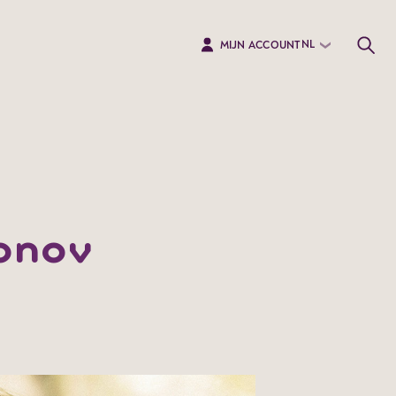
NL
MIJN ACCOUNT
fonov