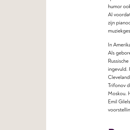
humor ook.
Al voordat
zijn piano
muziekges
In Amerika
Als gebore
Russische 
ingevuld. 
Cleveland 
Trifonov 
Moskou. Hi
Emil Gile
voorstell