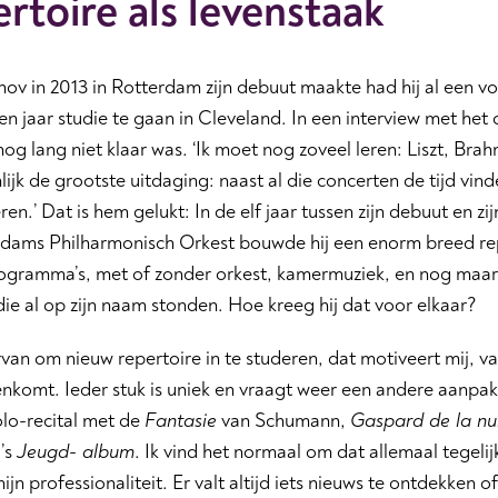
rtoire als levenstaak
nov in 2013 in Rotterdam zijn debuut maakte had hij al een 
n jaar studie te gaan in Cleveland. In een interview met het
j nog lang niet klaar was. ‘Ik moet nog zoveel leren: Liszt, Br
nlijk de grootste uitdaging: naast al die concerten de tijd vi
eren.’ Dat is hem gelukt: In de elf jaar tussen zijn debuut en z
rdams Philharmonisch Orkest bouwde hij een enorm breed rep
ogramma’s, met of zonder orkest, kamermuziek, en nog maar 
f die al op zijn naam stonden. Hoe kreeg hij dat voor elkaar?
rvan om nieuw repertoire in te studeren, dat motiveert mij,
enkomt. Ieder stuk is uniek en vraagt weer een andere aanpa
olo-recital met de
Fantasie
van Schumann,
Gaspard de la nu
i’s
Jeugd- album
. Ik vind het normaal om dat allemaal tegelij
ijn professionaliteit. Er valt altijd iets nieuws te ontdekken of