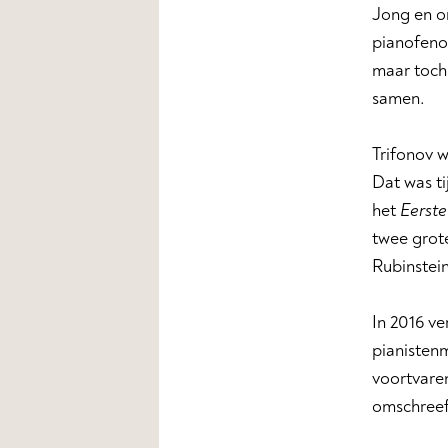
Jong en o
pianofeno
maar toch 
samen.
Trifonov w
Dat was ti
het
Eerste
twee grote
Rubinstein
In 2016 ve
pianistenm
voortvaren
omschreef