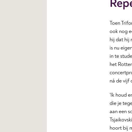
Repe
Toen Trifo
ook nog ee
hij dat hi
is nu eige
in te stud
het Rotte
concertpr
ná de vij
‘Ik houd e
die je teg
aan een s
Tsjaikovsk
hoort bij m