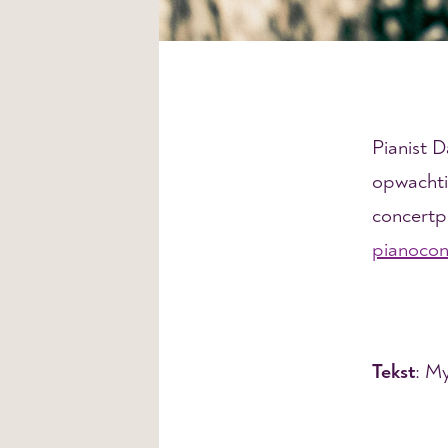
Pianist D
opwachtin
concertpr
pianocon
Tekst
: M