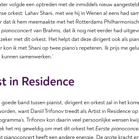
later volgde een optreden met de inmiddels nieuw aangesteld
se orkest: Lahav Shani, met wie hij in Wenen al eens had sa
er dat ik hem meemaakte met het Rotterdams Philharmonisch 
e pianoconcert
van Brahms, dat ik nog niet eerder had uitgev
 zeker met dit orkest. Het helpt dat deze dirigent ook als pia
 kon ik met Shani op twee piano’s repeteren. Ik prijs me gel
e kunnen samenwerken.’
st in Residence
 goede band tussen pianist, dirigent en orkest zal in het ko
worden, want Daniil Trifonov treedt als Artist in Residence op 
gramma’s. Trifonov kon daarin veel persoonlijke wensen kwij
ek het mij geweldig om met dit orkest het
Eerste pianoconce
t pianoconcert heeft een andere energie. De grote kracht ervan