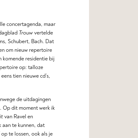
volle concertagenda, maar
 dagblad
Trouw
vertelde
ahms, Schubert, Bach. Dat
nden om nieuw repertoire
ijn komende residentie bij
ertoire op: talloze
eens tien nieuwe cd’s,
 vanwege de uitdagingen
k. Op dit moment werk ik
it
van Ravel en
k aan te kunnen, dat
 op te lossen, ook als je