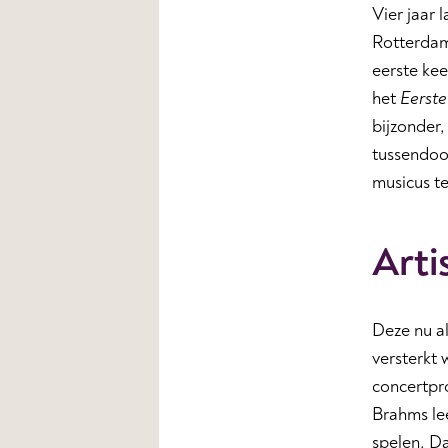
Vier jaar 
Rotterdam
eerste ke
het
Eerst
bijzonder,
tussendoor
musicus t
Arti
Deze nu al
versterkt 
concertpro
Brahms le
spelen. Da