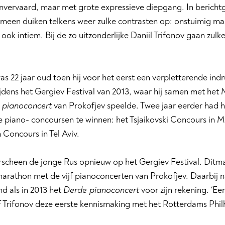
nvervaard, maar met grote expressieve diepgang. In bericht
meen duiken telkens weer zulke contrasten op: onstuimig maa
ook intiem. Bij de zo uitzonderlijke Daniil Trifonov gaan zul
as 22 jaar oud toen hij voor het eerst een verpletterende in
jdens het Gergiev Festival van 2013, waar hij samen met het 
 pianoconcert
van Prokofjev speelde. Twee jaar eerder had 
 piano- concoursen te winnen: het Tsjaikovski Concours in M
 Concours in Tel Aviv.
rscheen de jonge Rus opnieuw op het Gergiev Festival. Ditma
arathon met de vijf pianoconcerten van Prokofjev. Daarbij n
d als in 2013 het
Derde pianoconcert
voor zijn rekening. ‘Ee
 Trifonov deze eerste kennismaking met het Rotterdams Phil