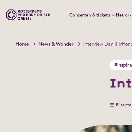
Concerten & tickets
Het ork
Home
News & Wonder
Interview Daniil Trifon
#inspira
Int
19 sept