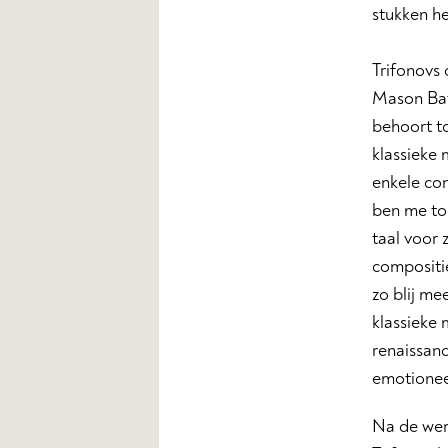
stukken he
Trifonovs
Mason Bate
behoort t
klassieke 
enkele con
ben me toe
taal voor 
compositie
zo blij me
klassieke 
renaissanc
emotioneel
Na de were