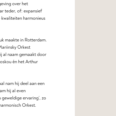
geving over het
r teder, of: expansief
ke kwaliteiten harmonieus
druk maakte in Rotterdam.
Mariinsky Orkest
hij al naam gemaakt door
oskou én het Arthur
al nam hij deel aan een
am hij al even
n geweldige ervaring’, zo
harmonisch Orkest.