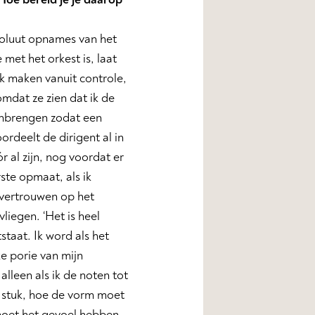
bsoluut opnames van het
 met het orkest is, laat
ek maken vanuit controle,
mdat ze zien dat ik de
enbrengen zodat een
ordeelt de dirigent al in
r al zijn, nog voordat er
rste opmaat, als ik
 vertrouwen op het
liegen. ‘Het is heel
staat. Ik word als het
e porie van mijn
lleen als ik de noten tot
n stuk, hoe de vorm moet
 moet het gevoel hebben