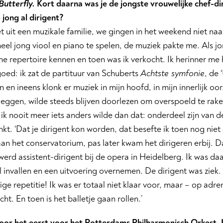
utterfly.
Kort daarna was je de jongste vrouwelijke chef-d
 jong al dirigent?
et uit een muzikale familie, we gingen in het weekend niet na
eel jong viool en piano te spelen, de muziek pakte me. Als jo
e repertoire kennen en toen was ik verkocht. Ik herinner me
oed: ik zat de partituur van Schuberts
Achtste symfonie
, de 
 en ineens klonk er muziek in mijn hoofd, in mijn innerlijk oor.
eggen, wilde steeds blijven doorlezen om overspoeld te rake
t ik nooit meer iets anders wilde dan dat: onderdeel zijn van 
inkt. ‘Dat je dirigent kon worden, dat besefte ik toen nog niet
an het conservatorium, pas later kwam het dirigeren erbij. D
werd assistent-dirigent bij de opera in Heidelberg. Ik was d
l invallen en een uitvoering overnemen. De dirigent was ziek.
ge repetitie! Ik was er totaal niet klaar voor, maar – op adre
ht. En toen is het balletje gaan rollen.’
voor het eerst voor het Rotterdams Philharmonisch Orkest. 