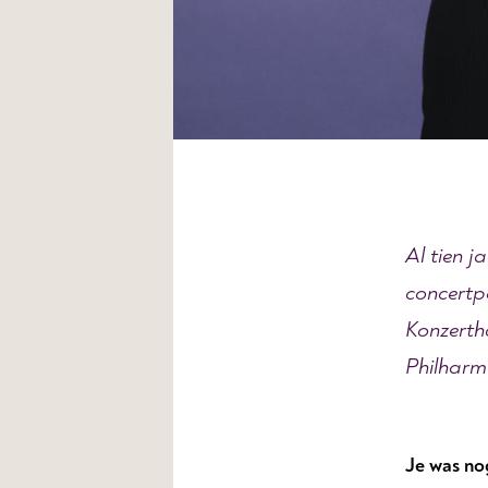
Al tien j
concertp
Konzerth
Philharm
Je was nog