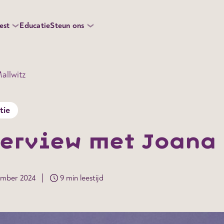
est
Educatie
Steun ons
allwitz
tie
terview met Joana 
ember 2024
9 min leestijd