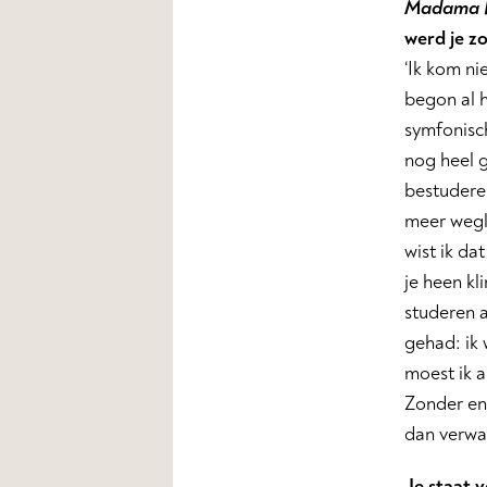
Madama B
werd je zo
‘Ik kom ni
begon al h
symfonisch
nog heel g
bestuderen
meer wegl
wist ik da
je heen kl
studeren a
gehad: ik 
moest ik a
Zonder eni
dan verwac
Je staat 