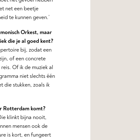
et net een beetje
heid te kunnen geven.’
armonisch Orkest, maar
iek die je al goed kent?
pertoire bij, zodat een
zijn, of een concrete
eis. Of ik de muziek al
rogramma niet slechts één
t die stukken, zoals ik
naar Rotterdam komt?
e klinkt bijna nooit,
ennen mensen ook de
re is kort, en fungeert