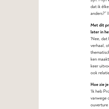
dat ik él
anders?” 
Met dit p
later in h
‘Nee, dat 
verhaal, o
thematisch
ken maakt 
keer uitvo
ook relat
Hoe zie j
‘Ik heb Pr
vanwege d
ouverture 