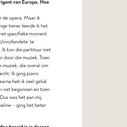
irigent van Europa. Hoe
ar de opera. Maar ik
nge tiener leerde ik het
 het specifieke moment
‘Unvollendete’ te
 Ik kon die partituur niet
n door die muziek. Toen
de muziek, die overal om
 echt. Ik ging piano
aarna heb ik veel geluk
aar net begonnen en toen
 Dus was het aan mij.
naline – ging het beter
Hoe bereid je je daarop