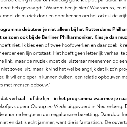
ke noot heb gevraagd: “Waarom ben je hier? Waarom zo, en ni
Ik moet de muziek door en door kennen om het orkest de vrij
rogramma debuteer je niet alleen bij het Rotterdams Philh
et seizoen ook bij de Berliner Philharmoniker. Kies je dan muz
hoeft niet. Ik kies een of twee hoofdwerken en daar zoek ik re
f eerder een lijn ontstaat. Het hoeft geen letterlijk verhaal te 
e link, maar de muziek moet de luisteraar meenemen op een r
niet zoveel uit, maar ik vind het wel belangrijk dat ik zo’n p
er. Ik wil er dieper in kunnen duiken, een relatie opbouwen me
ies met mensen opbouw.’
e dat verhaal – of die lijn – in het programma waarmee je 
okofjevs opera
Oorlog en Vrede
uitgevoerd in Neurenberg. Di
e enorme lengte en de megalomane bezetting. Daardoor k
niet en dat is echt jammer, want die is fantastisch. De ouvertu