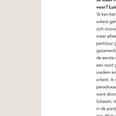
voor? Luis
‘Ik ken he
orkest geh
zich voora
maar allee
partituur
gezamenlij
de eerste 
een noot g
inadem en
orkest, ik
paradoxaal
ware doorz
lichaam, m
in de punt
zijn. Mijn