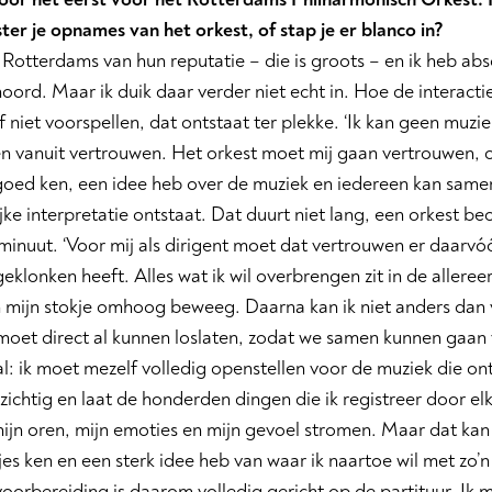
ter je opnames van het orkest, of stap je er blanco in?
t Rotterdams van hun reputatie – die is groots – en ik heb a
oord. Maar ik duik daar verder niet echt in. Hoe de interactie
f niet voorspellen, dat ontstaat ter plekke. ‘Ik kan geen muzi
n vanuit vertrouwen. Het orkest moet mij gaan vertrouwen, o
 goed ken, een idee heb over de muziek en iedereen kan sam
ke interpretatie ontstaat. Dat duurt niet lang, een orkest beo
minuut. ‘Voor mij als dirigent moet dat vertrouwen er daarvóó
eklonken heeft. Alles wat ik wil overbrengen zit in de alleree
 mijn stokje omhoog beweeg. Daarna kan ik niet anders dan
 moet direct al kunnen loslaten, zodat we samen kunnen gaan v
: ik moet mezelf volledig openstellen voor de muziek die ont
ichtig en laat de honderden dingen die ik registreer door elk
ijn oren, mijn emoties en mijn gevoel stromen. Maar dat kan a
jes ken en een sterk idee heb van waar ik naartoe wil met zo’
 voorbereiding is daarom volledig gericht op de partituur. Ik