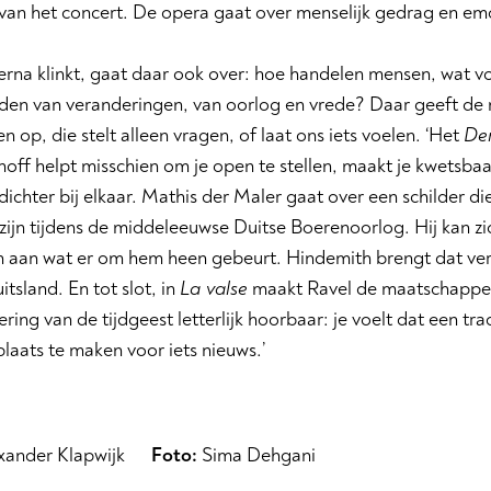
van het concert. De opera gaat over menselijk gedrag en emo
 erna klinkt, gaat daar ook over: hoe handelen mensen, wat 
tijden van veranderingen, van oorlog en vrede? Daar geeft d
 op, die stelt alleen vragen, of laat ons iets voelen. ‘Het
De
off helpt misschien om je open te stellen, maakt je kwetsba
ichter bij elkaar. Mathis der Maler gaat over een schilder 
e zijn tijdens de middeleeuwse Duitse Boerenoorlog. Hij kan z
 aan wat er om hem heen gebeurt. Hindemith brengt dat verha
itsland. En tot slot, in
La valse
maakt Ravel de maatschappel
ring van de tijdgeest letterlijk hoorbaar: je voelt dat een trad
laats te maken voor iets nieuws.’
xander Klapwijk
Foto:
Sima Dehgani