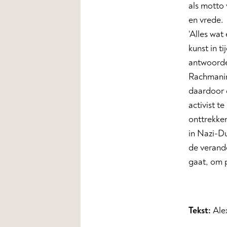
als motto 
en vrede.
‘Alles wat
kunst in 
antwoorden
Rachmanin
daardoor d
activist t
onttrekken
in Nazi-Du
de verande
gaat, om p
Tekst:
Ale