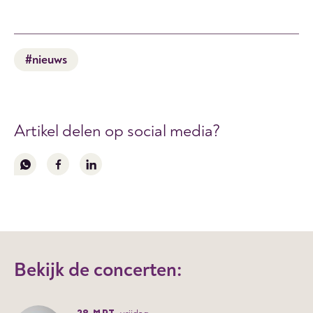
#nieuws
Artikel delen op social media?
Volg
Volg
Volg
ons
ons
ons
op
op
op
whatsapp
facebook
linkedin
Bekijk de concerten: