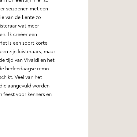
harmonieën zijn hier zo
vier seizoenen met een
sie van de Lente zo
uisteraar wat meer
en. Ik creëer een
Het is een soort korte
en zijn luisteraars, maar
e tijd van Vivaldi en het
n de hedendaagse remix
chikt. Veel van het
 die aangevuld worden
n feest voor kenners en