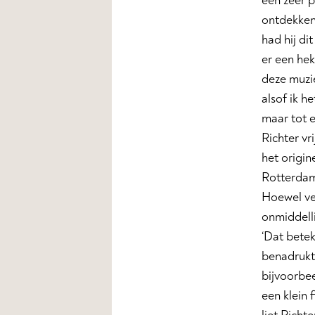
een zeer p
ontdekken
had hij di
er een hek
deze muzie
alsof ik h
maar tot e
Richter vr
het origin
Rotterdams
Hoewel vee
onmiddelli
‘Dat betek
benadrukte
bijvoorbee
een klein 