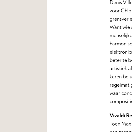
Denis Vill
voor Chlo
grensverle
Want wie s
menselijk
harmonisch
elektroni
beter te b
artistiek 
keren belu
regelmati
waar conce
compositi
Vivaldi 
Toen Max R