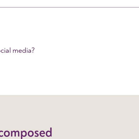
ocial media?
ecomposed