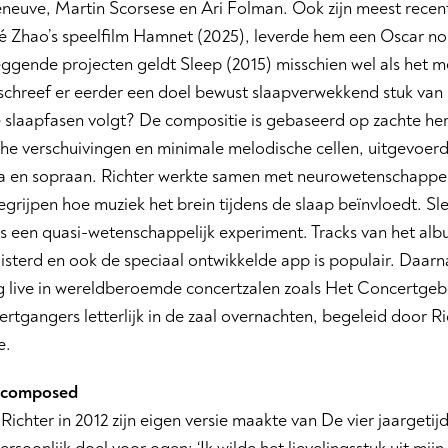
eneuve, Martin Scorsese en Ari Folman. Ook zijn meest recen
é Zhao’s speelfilm Hamnet (2025), leverde hem een Oscar no
ggende projecten geldt Sleep (2015) misschien wel als het m
chreef er eerder een doel bewust slaapverwekkend stuk van r
e slaapfasen volgt? De compositie is gebaseerd op zachte he
e verschuivingen en minimale melodische cellen, uitgevoerd 
ca en sopraan. Richter werkte samen met neurowetenschapp
egrijpen hoe muziek het brein tijdens de slaap beïnvloedt. S
als een quasi-wetenschappelijk experiment. Tracks van het alb
isterd en ook de speciaal ontwikkelde app is populair. Daarn
g live in wereldberoemde concertzalen zoals Het Concertg
rtgangers letterlijk in de zaal overnachten, begeleid door Ri
e.
Recomposed
ichter in 2012 zijn eigen versie maakte van De vier jaargetijd