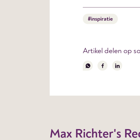
#inspiratie
Artikel delen op s
Volg
Volg
Volg
ons
ons
ons
op
op
op
whatsapp
facebook
linkedin
Max Richter's R