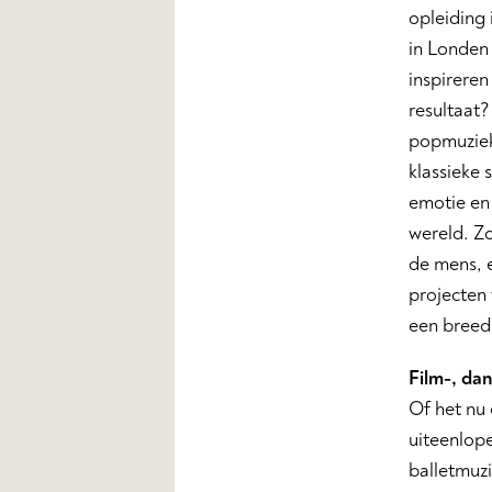
opleiding 
in Londen 
inspirere
resultaat?
popmuziek
klassieke 
emotie en 
wereld. Zo
de mens, 
projecten 
een breed
Film-, da
Of het nu 
uiteenlop
balletmuz