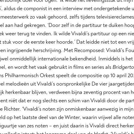
ersoonlijk doel voor ogen: ‘Ik wilde het lievelingsstuk uit mij
’, aldus de componist in een interview met ondergetekende u
t meesterwerk zo vaak gehoord, zelfs tijdens televisiereclames 
el aan had gekregen. ‘Door zelf in de partituur te duiken hoop
k weer terug te vinden. Ik wilde Vivaldi’s partituur op een 
et stuk voor de eerste keer hoorde.’ Dat leidde niet tot een vr
en ingrijpende herschrijving. Met Recomposed: Vivaldi's Fou
ijwel onmiddellijk internationale bekendheid. Inmiddels is het 
eel, en wordt het vaak gebruikt in films en series als
Bridgert
 Philharmonisch Orkest speelt de compositie op 10 april 202
l melodieën uit Vivaldi’s oorspronkelijke De vier jaargetijden
jk herkenbaar blijven, verdween bijna zeventig procent van he
ent niét dat er nog slechts een schim van Vivaldi door de part
 Richter. ‘Vivaldi’s noten zijn onmiskenbaar aanwezig in mijn 
ld op het laatste deel van de Winter, waarin vrijwel alle note
figuurtje van zes noten – en juist daarin is Vivaldi direct herk