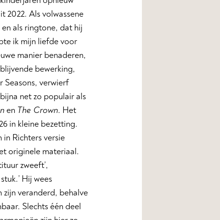
n kinderjaren opnieuw
it 2022. Als volwassene
en als ringtone, dat hij
te ik mijn liefde voor
nieuwe manier benaderen,
ijblijvende bewerking,
r Seasons, verwierf
bijna net zo populair als
on
en
The Crown
. Het
6 in kleine bezetting.
 in Richters versie
t originele materiaal.
ituur zweeft’,
stuk.’ Hij wees
n zijn veranderd, behalve
enbaar. Slechts één deel