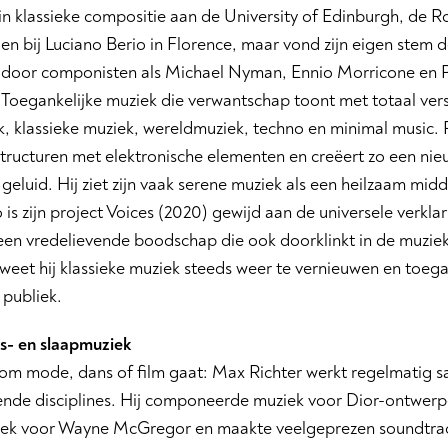
in klassieke compositie aan de University of Edinburgh, de 
en bij Luciano Berio in Florence, maar vond zijn eigen stem d
n door componisten als Michael Nyman, Ennio Morricone en P
 Toegankelijke muziek die verwantschap toont met totaal vers
, klassieke muziek, wereldmuziek, techno en minimal music. 
structuren met elektronische elementen en creëert zo een nie
geluid. Hij ziet zijn vaak serene muziek als een heilzaam mid
 is zijn project Voices (2020) gewijd aan de universele verkla
een vredelievende boodschap die ook doorklinkt in de muzi
weet hij klassieke muziek steeds weer te vernieuwen en toega
 publiek.
ns- en slaapmuziek
om mode, dans of film gaat: Max Richter werkt regelmatig sa
ende disciplines. Hij componeerde muziek voor Dior-ontwerp
iek voor Wayne McGregor en maakte veelgeprezen soundtrack