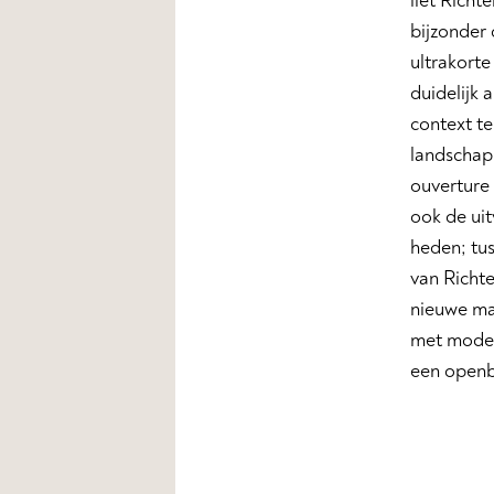
liet Richt
bijzonder 
ultrakorte
duidelijk 
context te
landschap,
ouverture 
ook de uit
heden; tu
van Richte
nieuwe ma
met moder
een openb