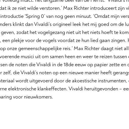
er volledig intact: het langzame deel van de Herfst. ‘Vivaldi’s 
dat ik ze niet wilde verstoren.’ Max Richter introduceert zijn 
 introductie ‘Spring 0’ van nog geen minuut. ‘Omdat mijn ver
anders klinkt dan Vivaldi’s origineel leek het mij goed om de l
 geven, zodat het vogelgezang niet uit het niets hoeft te kom
 een plekje voor de vogels voordat ze hun lied gaan zingen. 
op onze gemeenschappelijke reis.’ Max Richter daagt niet alle
voerende musici uit om samen heen en weer te reizen tussen d
ssen de noten die Vivaldi in de 18de eeuw op papier zette e
r zelf, die Vivaldi’s noten op een nieuwe manier heeft gerangs
teriaal wordt uitgevoerd door de akoestische instrumenten,
ne elektronische klankeffecten. Vivaldi heruitgevonden – ee
aring voor nieuwkomers.