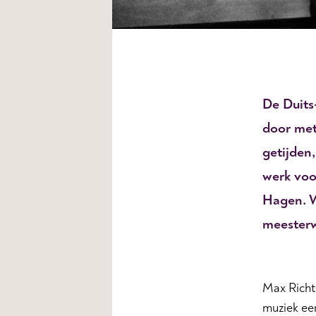
De Duits
door met
getijden
werk voo
Hagen. W
meesterw
Max Richte
muziek eer