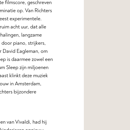
te filmscore, geschreven
minatie op. Van Richters
eest experimentele.
uim acht uur, dat alle
rhalingen, langzame
door piano, strijkers,
er David Eagleman, om
leep is daarmee zowel een
um Sleep zijn miljoenen
aast klinkt deze muziek
ebouw in Amsterdam,
chters bijzondere
en van Vivaldi, had hij