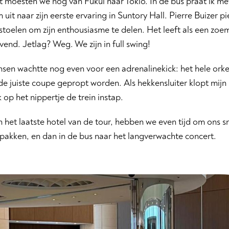
 moesten we nog van Fukui naar Tokio. In de bus praat ik me
m uit naar zijn eerste ervaring in Suntory Hall. Pierre Buizer p
stoelen om zijn enthousiasme te delen. Het leeft als een zoem
end. Jetlag? Weg. We zijn in full swing!
nsen wachtte nog even voor een adrenalinekick: het hele ork
de juiste coupe gepropt worden. Als hekkensluiter klopt mijn 
 op het nippertje de trein instap.
 het laatste hotel van de tour, hebben we even tijd om ons s
 pakken, en dan in de bus naar het langverwachte concert.