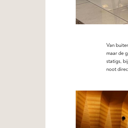
Van buite
maar de gr
statigs, b
noot direc