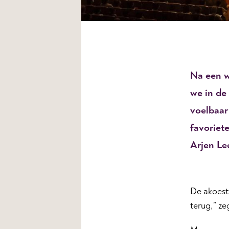
Na een w
we in de
voelbaar
favoriet
Arjen Le
De akoesti
terug,” ze