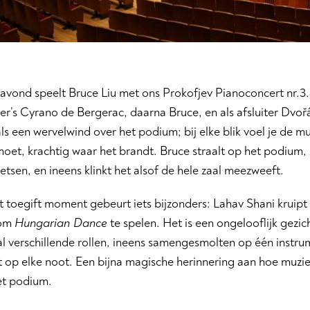
 avond speelt Bruce Liu met ons Prokofjev Pianoconcert nr.3
’s Cyrano de Bergerac, daarna Bruce, en als afsluiter Dvořá
s een wervelwind over het podium; bij elke blik voel je de m
oet, krachtig waar het brandt. Bruce straalt op het podium, 
etsen, en ineens klinkt het alsof de hele zaal meezweeft.
t toegift moment gebeurt iets bijzonders: Lahav Shani kruip
 om
Hungarian Dance
te spelen. Het is een ongelooflijk gezicht
l verschillende rollen, ineens samengesmolten op één instrume
 op elke noot. Een bijna magische herinnering aan hoe muzi
et podium.