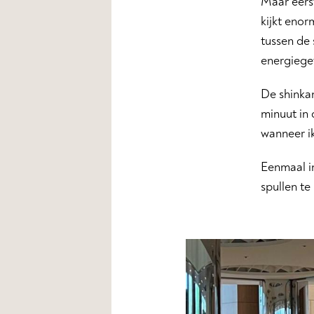
Maar eerst
kijkt enor
tussen de 
energiegev
De shinka
minuut in 
wanneer ik
Eenmaal in
spullen te