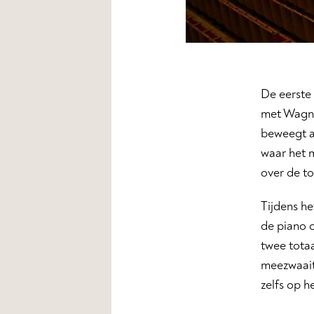
De eerste
met Wagner
beweegt al
waar het m
over de to
Tijdens he
de piano
twee totaa
meezwaait
zelfs op h