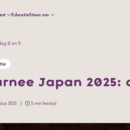
est
Educatie
Steun ons
dag 8 en 9
tie
rnee Japan 2025: 
stus 2025
5 min leestijd