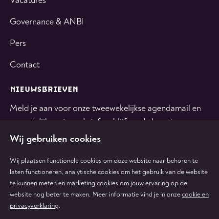
Vacatures
Governance & ANBI
Pers
Contact
NIEUWSBRIEVEN
Meld je aan voor onze tweewekelijkse agendamail en
maandelijkse nieuwsbrief en blijf op de hoogte.
Wij gebruiken cookies
INSCHRIJVEN
Wij plaatsen functionele cookies om deze website naar behoren te
laten functioneren, analytische cookies om het gebruik van de website
te kunnen meten en marketing cookies om jouw ervaring op de
Volg
Volg
Volg
Volg
Volg
website nog beter te maken. Meer informatie vind je in onze
cookie en
ons
ons
ons
ons
ons
privacyverklaring
.
op
op
op
op
op