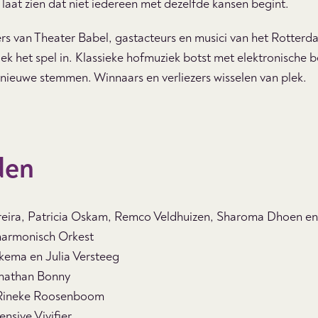
aat zien dat niet iedereen met dezelfde kansen begint.
ers van Theater Babel, gastacteurs en musici van het Rotter
iek het spel in. Klassieke hofmuziek botst met elektronische
 nieuwe stemmen. Winnaars en verliezers wisselen van plek.
den
reira, Patricia Oskam, Remco Veldhuizen, Sharoma Dhoen e
harmonisch Orkest
kema en Julia Versteeg
nathan Bonny
Rineke Roosenboom
ensive Vivifier