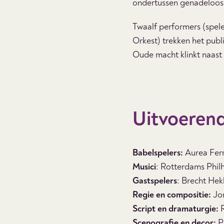
ondertussen genadeloos l
Twaalf performers (spel
Orkest) trekken het publ
Oude macht klinkt naast
Uitvoeren
Babelspelers:
Aurea Fer
Musici
: Rotterdams Phil
Gastspelers
: Brecht Hek
Regie en compositie:
Jo
Script en dramaturgie:
Scenografie en decor:
P