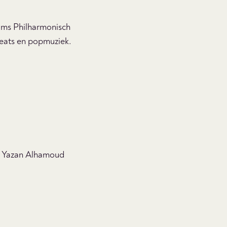
dams Philharmonisch
 beats en popmuziek.
n Yazan Alhamoud