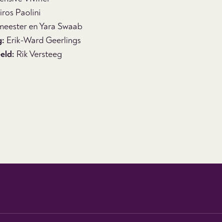
ros Paolini
eester en Yara Swaab
g:
Erik-Ward Geerlings
eld:
Rik Versteeg