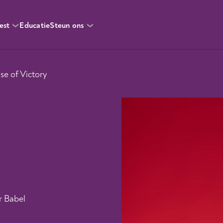
est
Educatie
Steun ons
se of Victory
r Babel