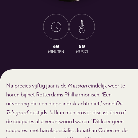
60
50
MINUTEN
MUSICI
Na precies vijftig jaar is de
Messiah
eindelijk weer te
horen bij het Rotterdams Philharmonisch. ‘Een
uitvoering die een diepe indruk achterliet,’ vond
De
Telegraaf
destijds, ‘al kan men erover discussiëren of
de coupures alle verantwoord waren.’ Dit keer geen
coupures: met barokspecialist Jonathan Cohen en de