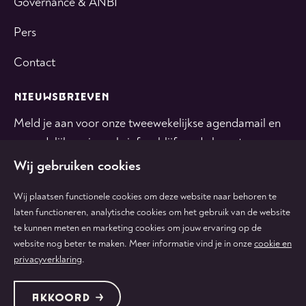
Governance & ANBI
Pers
Contact
NIEUWSBRIEVEN
Meld je aan voor onze tweewekelijkse agendamail en
maandelijkse nieuwsbrief en blijf op de hoogte.
Wij gebruiken cookies
INSCHRIJVEN
Wij plaatsen functionele cookies om deze website naar behoren te
laten functioneren, analytische cookies om het gebruik van de website
te kunnen meten en marketing cookies om jouw ervaring op de
Volg
Volg
Volg
Volg
Volg
website nog beter te maken. Meer informatie vind je in onze
cookie en
ons
ons
ons
ons
ons
privacyverklaring
.
op
op
op
op
op
tiktok
facebook
instagram
youtube
linkedin
Protected by:
de Merkplaats
Algemene voorwaarden
AKKOORD