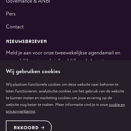
Governance & ANBI
Pers
Contact
NIEUWSBRIEVEN
Meld je aan voor onze tweewekelijkse agendamail en
maandelijkse nieuwsbrief en blijf op de hoogte.
Wij gebruiken cookies
INSCHRIJVEN
Wij plaatsen functionele cookies om deze website naar behoren te
laten functioneren, analytische cookies om het gebruik van de website
te kunnen meten en marketing cookies om jouw ervaring op de
Volg
Volg
Volg
Volg
Volg
website nog beter te maken. Meer informatie vind je in onze
cookie en
ons
ons
ons
ons
ons
privacyverklaring
.
op
op
op
op
op
tiktok
facebook
instagram
youtube
linkedin
Protected by:
de Merkplaats
Algemene voorwaarden
AKKOORD