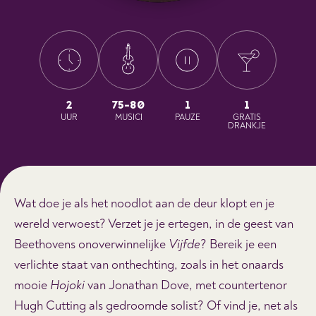
2
75-80
1
1
UUR
MUSICI
PAUZE
GRATIS
DRANKJE
Wat doe je als het noodlot aan de deur klopt en je
wereld verwoest? Verzet je je ertegen, in de geest van
Beethovens onoverwinnelijke
Vijfde
? Bereik je een
verlichte staat van onthechting, zoals in het onaards
mooie
Hojoki
van Jonathan Dove, met countertenor
Hugh Cutting als gedroomde solist? Of vind je, net als