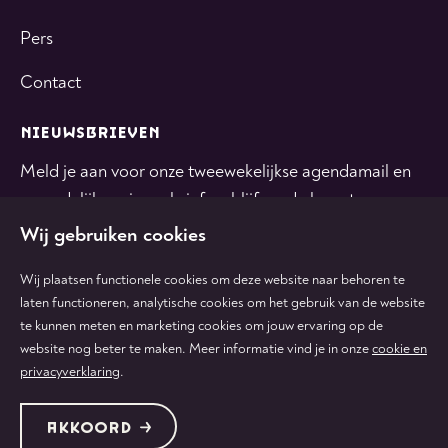
Pers
Contact
NIEUWSBRIEVEN
Meld je aan voor onze tweewekelijkse agendamail en
maandelijkse nieuwsbrief en blijf op de hoogte.
Wij gebruiken cookies
INSCHRIJVEN
Wij plaatsen functionele cookies om deze website naar behoren te
laten functioneren, analytische cookies om het gebruik van de website
te kunnen meten en marketing cookies om jouw ervaring op de
Volg
Volg
Volg
Volg
Volg
website nog beter te maken. Meer informatie vind je in onze
cookie en
ons
ons
ons
ons
ons
privacyverklaring
.
op
op
op
op
op
tiktok
facebook
instagram
youtube
linkedin
Protected by:
de Merkplaats
Algemene voorwaarden
AKKOORD