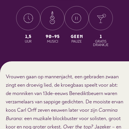
1,5
90-95
GEEN
1
UUR
MUSICI
PAUZE
GRATIS
DRANKJE
Vrouwen gaan op mannenjacht, een gebraden zwaan
zingt een droevig lied, de kroegbaas speelt voor abt:
de monniken van 13de-eeuws Benediktbeuern waren
verzamelaars van sappige gedichten. De mooiste ervan
koos Carl Orff zeven eeuwen later voor zijn
Carmina
Burana
: een muzikale blockbuster voor solisten, groot
koor en nog groter orkest.
Over the top?
Jazeker – en