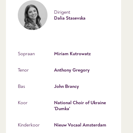
Dirigent
Dalia Stasevska
Sopraan
Miriam Kutrowatz
Tenor
Anthony Gregory
Bas
John Brancy
Koor
National Choir of Ukraine
'Dumka'
Kinderkoor
Nieuw Vocaal Amsterdam