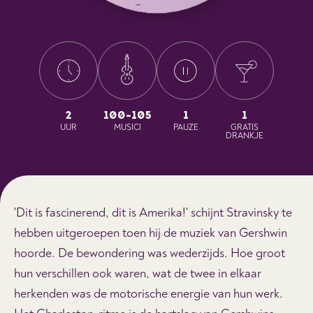
2
100-105
1
1
UUR
MUSICI
PAUZE
GRATIS
DRANKJE
'Dit is fascinerend, dit is Amerika!' schijnt Stravinsky te
hebben uitgeroepen toen hij de muziek van Gershwin
hoorde. De bewondering was wederzijds. Hoe groot
hun verschillen ook waren, wat de twee in elkaar
herkenden was de motorische energie van hun werk.