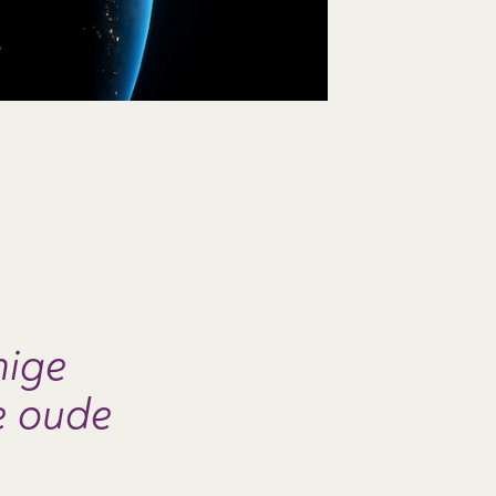
nige
e oude