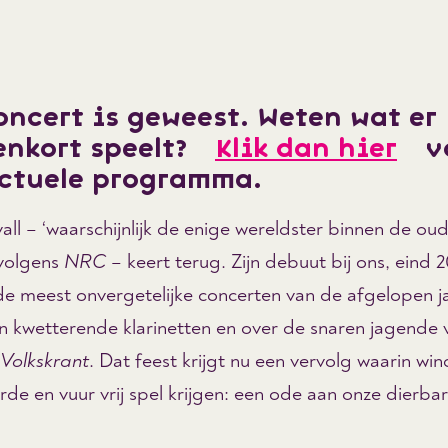
oncert is geweest. Weten wat er
enkort speelt?
Klik dan hier
vo
actuele programma.
all – ‘waarschijnlijk de enige wereldster binnen de ou
 volgens
NRC
– keert terug. Zijn debuut bij ons, eind 
de meest onvergetelijke concerten van de afgelopen ja
an kwetterende klarinetten en over de snaren jagende v
Volkskrant
. Dat feest krijgt nu een vervolg waarin win
rde en vuur vrij spel krijgen: een ode aan onze dierba