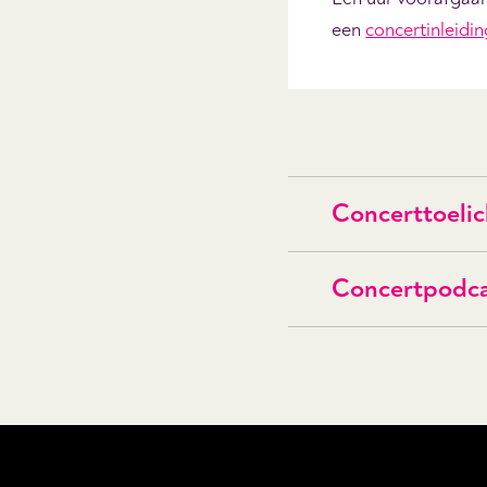
een
concertinleidin
Concerttoelic
Concertpodc