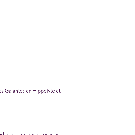
des Galantes en Hippolyte et
d aan deze concerten is er