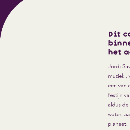
Dit c
binn
het 
Jordi Sav
muziek’,
een van 
festijn v
aldus de
water, aa
planeet.