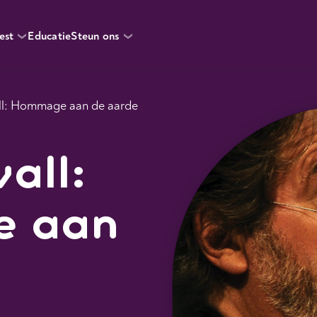
est
Educatie
Steun ons
all: Hommage aan de aarde
all:
e aan
e