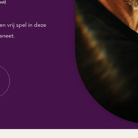
est
)
n vrij spel in deze
aneet.