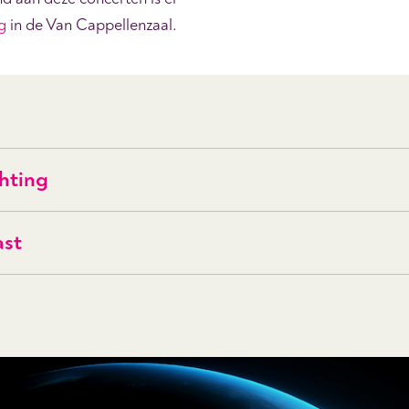
g
in de Van Cappellenzaal.
hting
ast