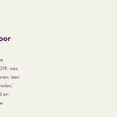
or
de
2019, was
ren: ‘een
iolen,’
d en
re