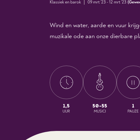
Klassiek en barok
09 mrt '23 - 12 mrt '23
(
Gewe
Wind en water, aarde en vuur krijge
muzikale ode aan onze dierbare pl
1,5
50-55
1
UUR
MUSICI
PAUZE