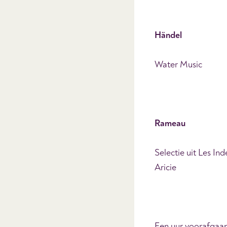
Händel
Water Music
Rameau
Selectie uit Les In
Aricie
Een uur voorafgaan