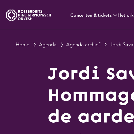
Concerten & tickets
Het ork
Home
Agenda
Agenda archief
Jordi Sav
Jordi Sav
Hommag
de aard