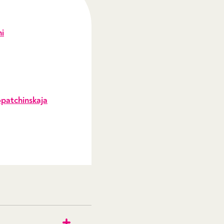
i
opatchinskaja