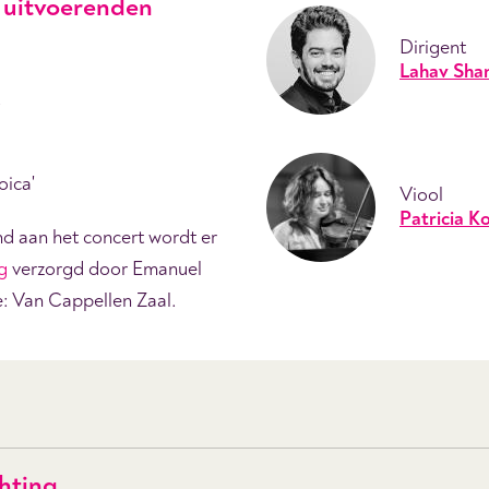
uitvoerenden
Dirigent
Lahav Shan
t
oica'
Viool
Patricia K
d aan het concert wordt er
g
verzorgd door Emanuel
: Van Cappellen Zaal.
hting