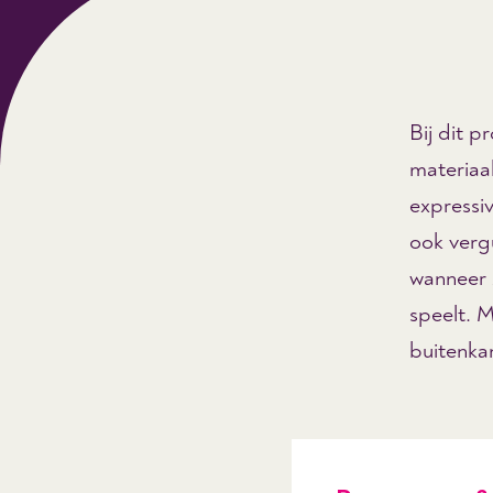
Bij dit 
materiaa
expressiv
ook vergu
wanneer 
speelt. 
buitenka