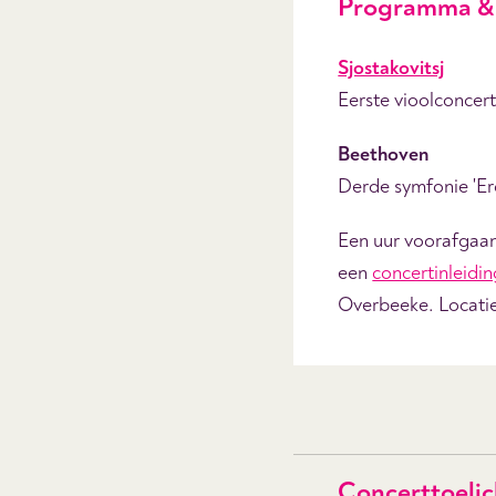
Programma & 
Sjostakovitsj
Eerste vioolconcer
Beethoven
Derde symfonie 'Er
Een uur voorafgaan
een
concertinleidin
Overbeeke. Locatie
Concerttoelic