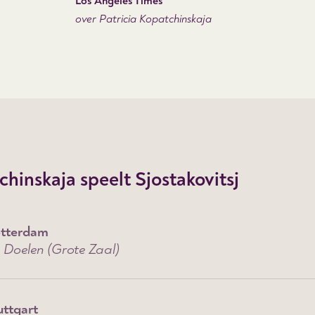
Los Angeles Times
over Patricia Kopatchinskaja
hinskaja speelt Sjostakovitsj
tterdam
 Doelen (Grote Zaal)
uttgart