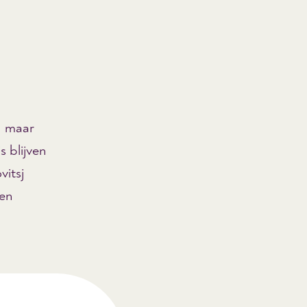
ld maar
s blijven
vitsj
een