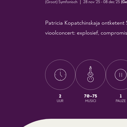
(Groot) Symfonisch
28 nov '25 - 08 dec '25
(
Ge
Patricia Kopatchinskaja ontketent S
vioolconcert: explosief, compromis
2
70-75
1
UUR
MUSICI
PAUZE