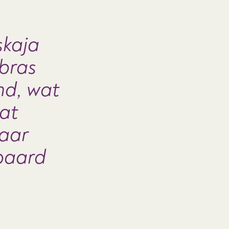
skaja
bras
md, wat
at
haar
epaard