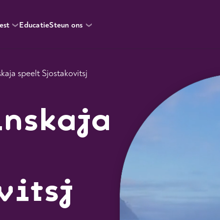
est
Educatie
Steun ons
kaja speelt Sjostakovitsj
inskaja
vitsj