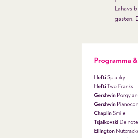
Lahavs b
gasten. 
Programma & 
Hefti
Splanky
Hefti
Two Franks
Gershwin
Porgy an
Gershwin
Pianocon
Chaplin
Smile
Tsjaikovski
De noten
Ellington
Nutcracke