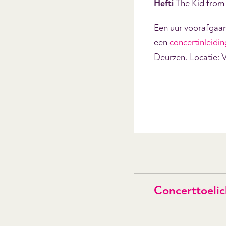
Hefti
The Kid from
Een uur voorafgaan
een
concertinleidin
Deurzen. Locatie: 
Concerttoelic