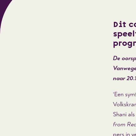
Dit c
spee
prog
De oorsp
Vanwege 
naar 20.
‘Een symf
Volkskra
Shani al
from Re
pers in 