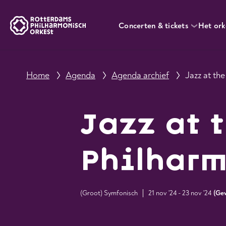
Concerten & tickets
Het ork
Home
Agenda
Agenda archief
Jazz at th
Jazz at 
Philhar
(Groot) Symfonisch
21 nov '24 - 23 nov '24
(
Ge