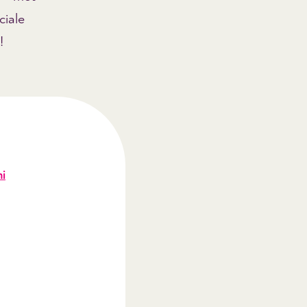
iale
!
i