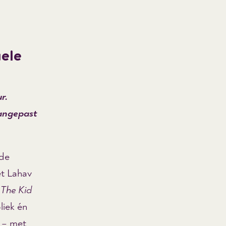
ele
r.
angepast
 de
et Lahav
t
The Kid
liek én
s – met