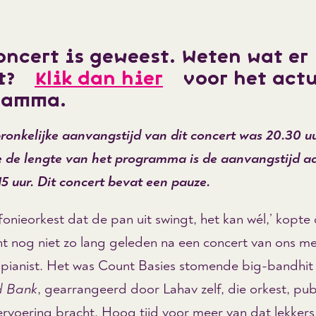
oncert is geweest. Weten wat er
lt?
Klik dan hier
voor het actu
ramma.
ronkelijke aanvangstijd van dit concert was 20.30 uu
de lengte van het programma is de aanvangstijd a
15 uur. Dit concert bevat een pauze.
onieorkest dat de pan uit swingt, het kan wél,’ kopte
nt nog niet zo lang geleden na een concert van ons m
s pianist. Het was Count Basies stomende big-bandhi
d Bank
, gearrangeerd door Lahav zelf, die orkest, pub
vervoering bracht. Hoog tijd voor meer van dat lekker