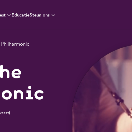
est
Educatie
Steun ons
e Philharmonic
the
monic
weest
)