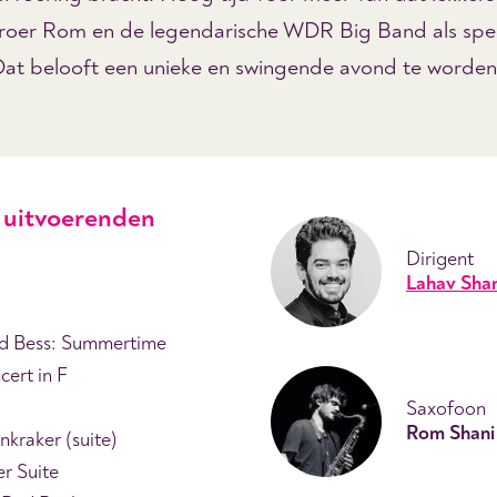
roer Rom en de legendarische WDR Big Band als spec
Dat belooft een unieke en swingende avond te worden
uitvoerenden
Dirigent
Lahav Shan
d Bess: Summertime
cert in F
Saxofoon
Rom Shani
kraker (suite)
r Suite