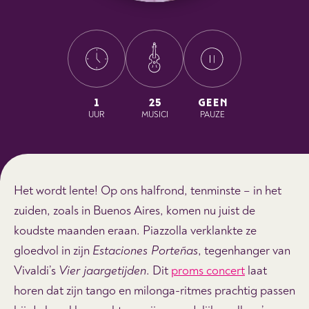
1
25
GEEN
UUR
MUSICI
PAUZE
Het wordt lente! Op ons halfrond, tenminste – in het
zuiden, zoals in Buenos Aires, komen nu juist de
koudste maanden eraan. Piazzolla verklankte ze
gloedvol in zijn
Estaciones Porteñas
, tegenhanger van
Vivaldi’s
Vier jaargetijden
. Dit
proms concert
laat
horen dat zijn tango en milonga-ritmes prachtig passen