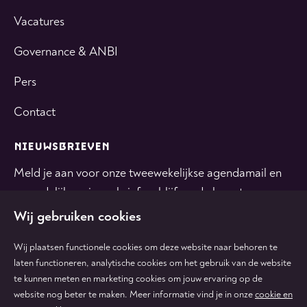
Vacatures
Governance & ANBI
Pers
Contact
NIEUWSBRIEVEN
Meld je aan voor onze tweewekelijkse agendamail en
maandelijkse nieuwsbrief en blijf op de hoogte.
Wij gebruiken cookies
INSCHRIJVEN
Wij plaatsen functionele cookies om deze website naar behoren te
laten functioneren, analytische cookies om het gebruik van de website
te kunnen meten en marketing cookies om jouw ervaring op de
Volg
Volg
Volg
Volg
Volg
website nog beter te maken. Meer informatie vind je in onze
cookie en
ons
ons
ons
ons
ons