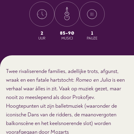
2
85-90
1
UUR
MUSICI
PAUZE
Twee rivaliserende families, adellijke trots, afgunst,
wraak en een fatale hartstocht:
Romeo en Julia
is een
verhaal waar álles in zit. Vaak op muziek gezet, maar
nooit zo meeslepend als door Prokofjev.
Hoogtepunten uit zijn balletmuziek (waaronder de
iconische Dans van de ridders, de maanovergoten
balkonscène en het keelsnoerende slot) worden
voorafgegaan door Mozarts