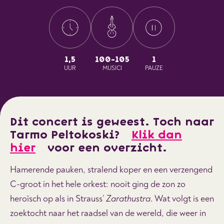
1,5
100-105
1
UUR
MUSICI
PAUZE
Dit concert is geweest. Toch naar
Tarmo Peltokoski?
Klik dan
hier
voor een overzicht.
Hamerende pauken, stralend koper en een verzengend
C-groot in het hele orkest: nooit ging de zon zo
heroïsch op als in Strauss’
Zarathustra
. Wat volgt is een
zoektocht naar het raadsel van de wereld, die weer in