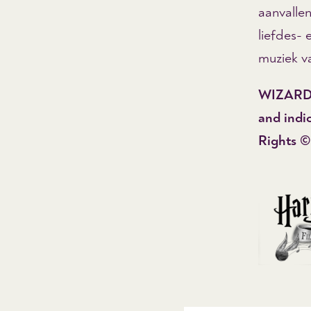
aanvalle
liefdes-
muziek v
WIZARDI
and indi
Rights ©