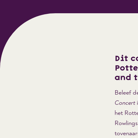
Dit c
Pott
and t
Beleef d
Concert
i
het Rott
Rowlings 
tovenaars