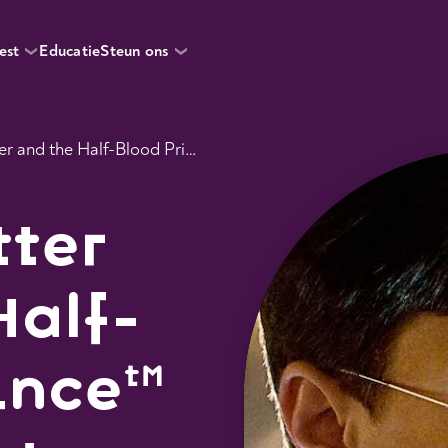
est
Educatie
Steun ons
Harry Potter and the Half-Blood Prince™ In Concert
tter
Half-
ince™