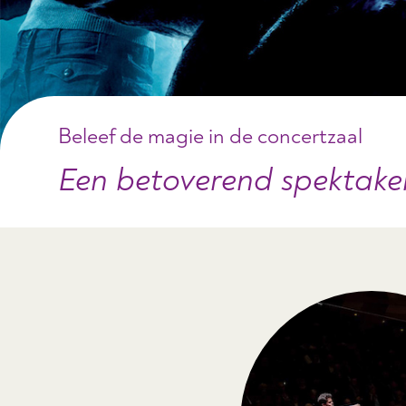
Beleef de magie in de concertzaal
Een betoverend spektake