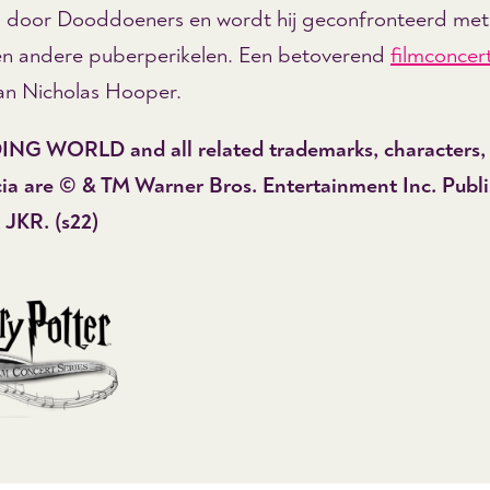
n door Dooddoeners en wordt hij geconfronteerd met 
 en andere puberperikelen. Een betoverend
filmconcer
an Nicholas Hooper.
NG WORLD and all related trademarks, characters,
cia are © & TM Warner Bros. Entertainment Inc. Publ
 JKR. (s22)