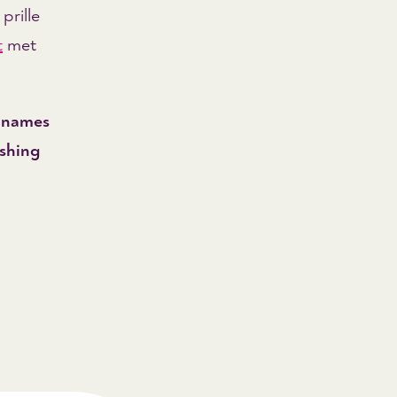
prille
t
met
 names
ishing