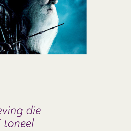
eving die
j toneel