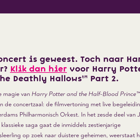
oncert is geweest. Toch naar Ha
er?
Klik dan hier
voor Harry Pott
he Deathly Hallows™ Part 2.
e magie van
Harry Potter and the Half-Blood Prince™
n de concertzaal: de filmvertoning met live begeleidi
erdams Philharmonisch Orkest. In het zesde deel van J
klassieke saga gaat de inmiddels zestienjarige
leerling op zoek naar duistere geheimen, weerstaat hi