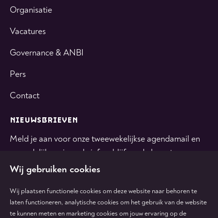
Organisatie
Vacatures
Governance & ANBI
Pers
Contact
NIEUWSBRIEVEN
Meld je aan voor onze tweewekelijkse agendamail en
maandelijkse nieuwsbrief en blijf op de hoogte.
Wij gebruiken cookies
INSCHRIJVEN
Wij plaatsen functionele cookies om deze website naar behoren te
laten functioneren, analytische cookies om het gebruik van de website
te kunnen meten en marketing cookies om jouw ervaring op de
Volg
Volg
Volg
Volg
Volg