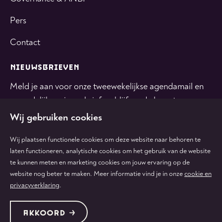
Pers
Contact
NIEUWSBRIEVEN
Meld je aan voor onze tweewekelijkse agendamail en
maandelijkse nieuwsbrief en blijf op de hoogte.
Wij gebruiken cookies
INSCHRIJVEN
Wij plaatsen functionele cookies om deze website naar behoren te
laten functioneren, analytische cookies om het gebruik van de website
te kunnen meten en marketing cookies om jouw ervaring op de
Volg
Volg
Volg
Volg
Volg
website nog beter te maken. Meer informatie vind je in onze
cookie en
ons
ons
ons
ons
ons
privacyverklaring
.
op
op
op
op
op
tiktok
facebook
instagram
youtube
linkedin
Protected by:
de Merkplaats
Algemene voorwaarden
AKKOORD