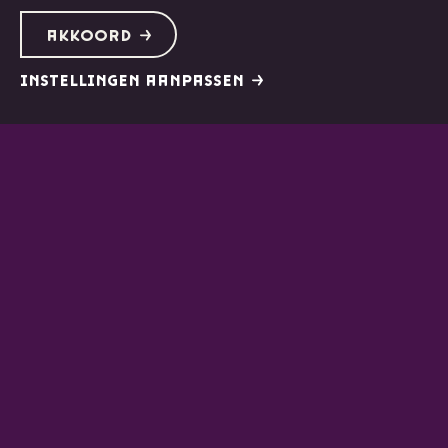
AKKOORD
INSTELLINGEN AANPASSEN
vrijdag 04 sep 2026
20:15
de Doelen (Grote Zaal), Rotterdam
Beethoven en Tsjaikovski